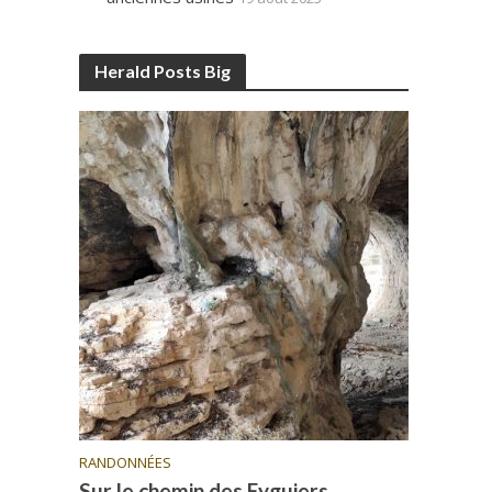
Herald Posts Big
RANDONNÉES
Sur le chemin des Eyguiers