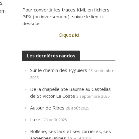
s.
Pour convertir les traces KML en fichiers
4km
GPX (ou inversement), suivre le lien ci-
dessous
Cliquez ici
Les dernières randos
Sur le chemin des Eyguiers
13 septembre
2025
De la chapelle Ste Baume au Castellas
de St Victor La Coste
3 septembre 2025
Autour de Ribes
28 août 2025
Luzet
23 août 2025
Bollène, ses lacs et ses carrières, ses
anciennes usines
19 août 2025