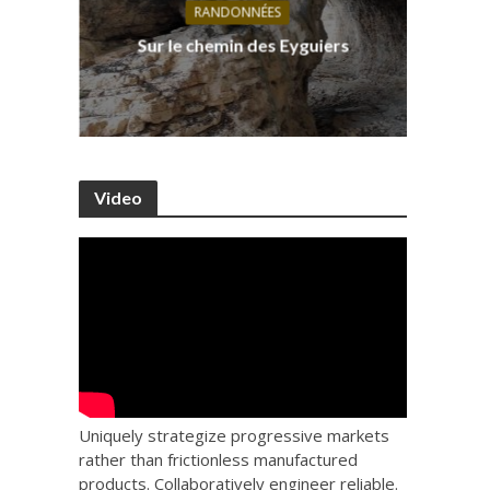
RANDONNÉES
s, ses
D
Sur le chemin des Eyguiers
Ca
Video
Uniquely strategize progressive markets
rather than frictionless manufactured
products. Collaboratively engineer reliable.