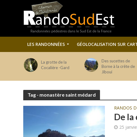
LES RANDONNÉES
GÉOLOCALISATION SUR CAR
Des sucettes de
La grotte de la
Borne à la crête de
Cocalière -Gard
Jiboui
Tag - monastère saint médard
RANDOS 
De la
25 janvi