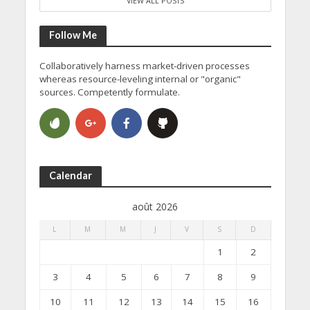
VIEW ALL POSTS
Follow Me
Collaboratively harness market-driven processes
whereas resource-leveling internal or "organic"
sources. Competently formulate.
Calendar
août 2026
L
M
M
J
V
S
D
1
2
3
4
5
6
7
8
9
10
11
12
13
14
15
16