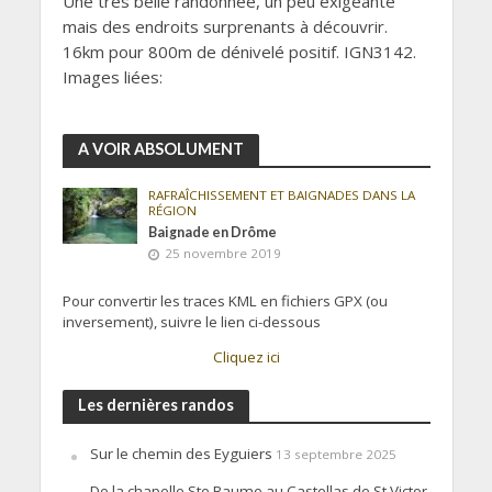
Une très belle randonnée, un peu exigeante
mais des endroits surprenants à découvrir.
16km pour 800m de dénivelé positif. IGN3142.
Images liées:
A VOIR ABSOLUMENT
RAFRAÎCHISSEMENT ET BAIGNADES DANS LA
RÉGION
Baignade en Drôme
25 novembre 2019
Pour convertir les traces KML en fichiers GPX (ou
inversement), suivre le lien ci-dessous
Cliquez ici
Les dernières randos
Sur le chemin des Eyguiers
13 septembre 2025
De la chapelle Ste Baume au Castellas de St Victor