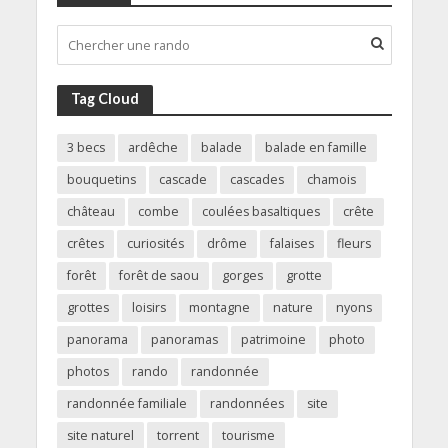
Tag Cloud
3 becs
ardêche
balade
balade en famille
bouquetins
cascade
cascades
chamois
château
combe
coulées basaltiques
crête
crêtes
curiosités
drôme
falaises
fleurs
forêt
forêt de saou
gorges
grotte
grottes
loisirs
montagne
nature
nyons
panorama
panoramas
patrimoine
photo
photos
rando
randonnée
randonnée familiale
randonnées
site
site naturel
torrent
tourisme