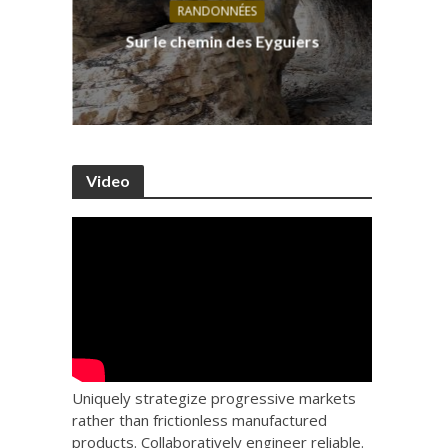
RANDONNÉES
s, ses
D
Sur le chemin des Eyguiers
Ca
Video
Uniquely strategize progressive markets
rather than frictionless manufactured
products. Collaboratively engineer reliable.