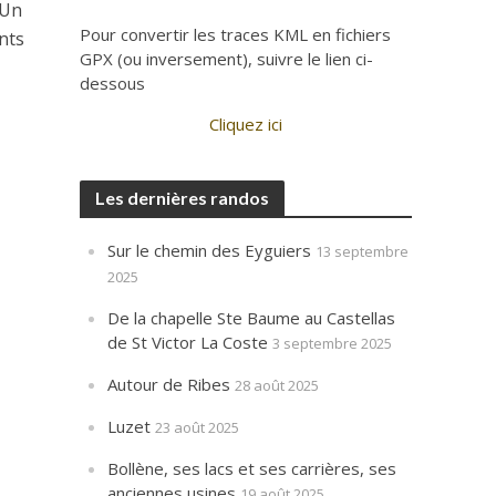
 Un
Pour convertir les traces KML en fichiers
nts
GPX (ou inversement), suivre le lien ci-
dessous
Cliquez ici
Les dernières randos
Sur le chemin des Eyguiers
13 septembre
2025
De la chapelle Ste Baume au Castellas
de St Victor La Coste
3 septembre 2025
Autour de Ribes
28 août 2025
Luzet
23 août 2025
Bollène, ses lacs et ses carrières, ses
anciennes usines
19 août 2025