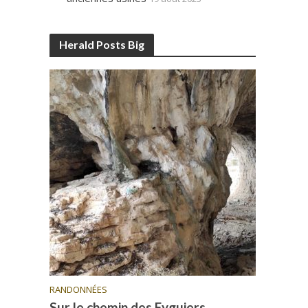
Herald Posts Big
RANDONNÉES
Sur le chemin des Eyguiers