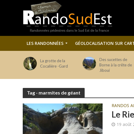
LES RANDONNÉES
GÉOLOCALISATION SUR CAR
Des sucettes de
La grotte de la
Borne à la crête de
Cocalière -Gard
Jiboui
Tag - marmites de géant
RANDOS A
Le Ri
19 août 