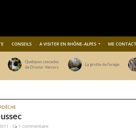
TE
CONSEILS
A VISITER EN RHÔNE-ALPES
ME CONTACT
Quelques cascades
La grotte de l’orage
de Drome -Vercors
RDÈCHE
eussec
2011
1 commentaire