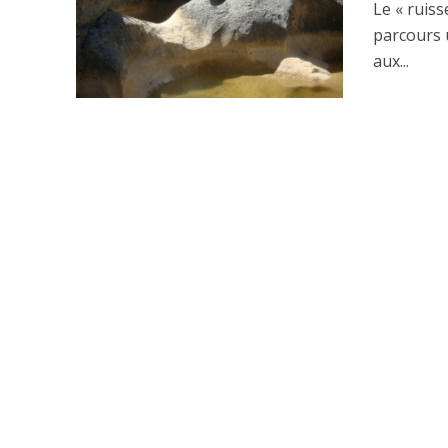
Le « ruis
parcours 
aux...