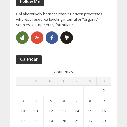
Follow Me
Collaboratively harness market-driven processes
whereas resource-leveling internal or "organic"
sources. Competently formulate.
Calendar
août 2026
L
M
M
J
V
S
D
1
2
3
4
5
6
7
8
9
10
11
12
13
14
15
16
17
18
19
20
21
22
23