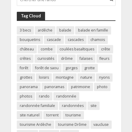
Tag Cloud
3 becs
ardêche
balade
balade en famille
bouquetins
cascade
cascades
chamois
château
combe
coulées basaltiques
crête
crêtes
curiosités
drôme
falaises
fleurs
forêt
forêt de saou
gorges
grotte
grottes
loisirs
montagne
nature
nyons
panorama
panoramas
patrimoine
photo
photos
rando
randonnée
randonnée familiale
randonnées
site
site naturel
torrent
tourisme
tourisme Ardèche
tourisme Drôme
vaucluse