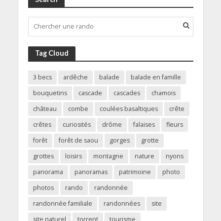
Tag Cloud
3 becs
ardêche
balade
balade en famille
bouquetins
cascade
cascades
chamois
château
combe
coulées basaltiques
crête
crêtes
curiosités
drôme
falaises
fleurs
forêt
forêt de saou
gorges
grotte
grottes
loisirs
montagne
nature
nyons
panorama
panoramas
patrimoine
photo
photos
rando
randonnée
randonnée familiale
randonnées
site
site naturel
torrent
tourisme