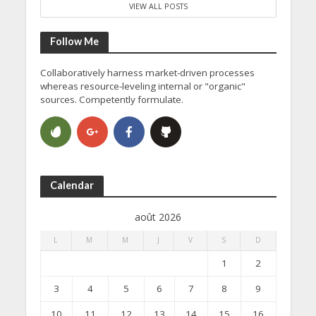
VIEW ALL POSTS
Follow Me
Collaboratively harness market-driven processes
whereas resource-leveling internal or "organic"
sources. Competently formulate.
Calendar
août 2026
L
M
M
J
V
S
D
1
2
3
4
5
6
7
8
9
10
11
12
13
14
15
16