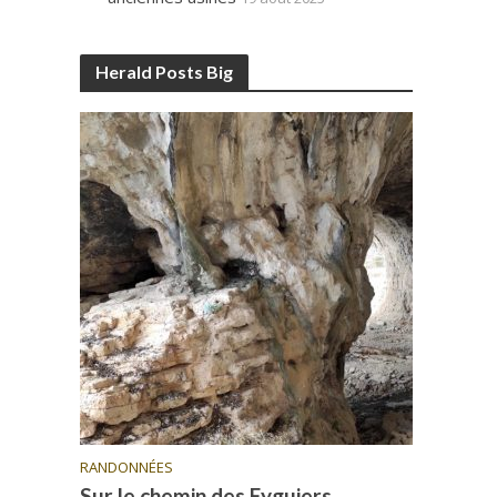
Herald Posts Big
RANDONNÉES
Sur le chemin des Eyguiers