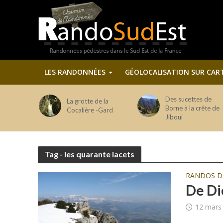
LES RANDONNÉES
GÉOLOCALISATION SUR CAR
Des sucettes de
La grotte de la
Borne à la crête de
Cocalière -Gard
Jiboui
Tag - les quarante lacets
RANDOS 
De Di
12 mars