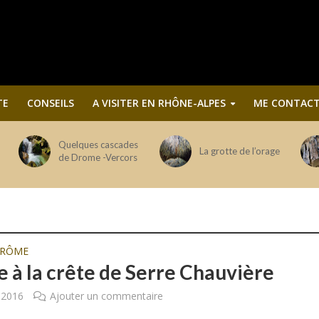
TE
CONSEILS
A VISITER EN RHÔNE-ALPES
ME CONTACT
Quelques cascades
La grotte de l’orage
de Drome -Vercors
DRÔME
e à la crête de Serre Chauvière
 2016
Ajouter un commentaire