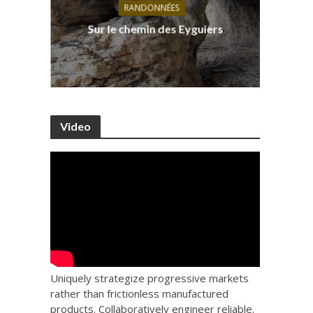
RANDONNÉES
s, ses
D
Sur le chemin des Eyguiers
Ca
Video
Uniquely strategize progressive markets
rather than frictionless manufactured
products. Collaboratively engineer reliable.