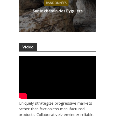
RANDONNÉES
s, ses
D
Sur le chemin des Eyguiers
Ca
Video
Uniquely strategize progressive markets
rather than frictionless manufactured
products. Collaboratively engineer reliable.