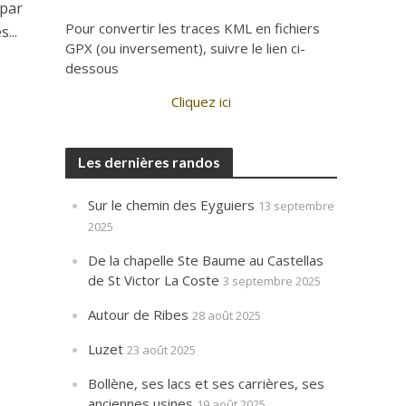
 par
Pour convertir les traces KML en fichiers
...
GPX (ou inversement), suivre le lien ci-
dessous
Cliquez ici
Les dernières randos
Sur le chemin des Eyguiers
13 septembre
2025
De la chapelle Ste Baume au Castellas
de St Victor La Coste
3 septembre 2025
Autour de Ribes
28 août 2025
Luzet
23 août 2025
Bollène, ses lacs et ses carrières, ses
anciennes usines
19 août 2025