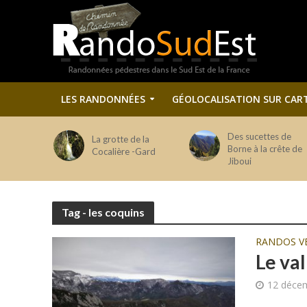
LES RANDONNÉES
GÉOLOCALISATION SUR CAR
Des sucettes de
La grotte de la
Borne à la crête de
Cocalière -Gard
Jiboui
Tag - les coquins
RANDOS V
Le va
12 déce