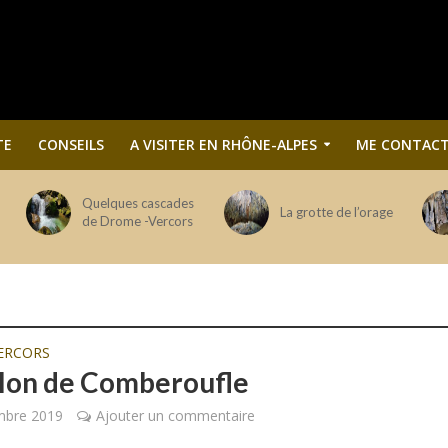
TE
CONSEILS
A VISITER EN RHÔNE-ALPES
ME CONTACT
Quelques cascades
La grotte de l’orage
de Drome -Vercors
ERCORS
llon de Comberoufle
mbre 2019
Ajouter un commentaire