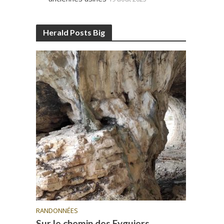
Herald Posts Big
RANDONNÉES
Sur le chemin des Eyguiers