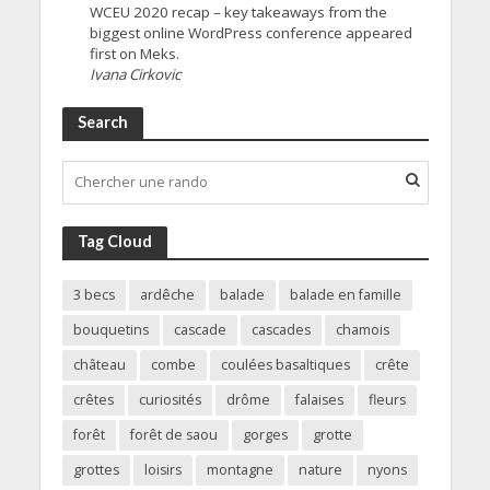
WCEU 2020 recap – key takeaways from the
biggest online WordPress conference appeared
first on Meks.
Ivana Cirkovic
Search
Tag Cloud
3 becs
ardêche
balade
balade en famille
bouquetins
cascade
cascades
chamois
château
combe
coulées basaltiques
crête
crêtes
curiosités
drôme
falaises
fleurs
forêt
forêt de saou
gorges
grotte
grottes
loisirs
montagne
nature
nyons