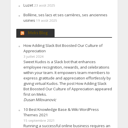
Luzet
23 août 2025
Bollène, ses lacs et ses carrières, ses anciennes
usines
19 août 2025
Meks Blog
How Adding Slack Bot Boosted Our Culture of
Appreciation
3 juillet 2024
Sweet Kudos is a Slack bot that enhances
employee recognition, rewards, and celebrations
within your team. It empowers team members to
express gratitude and appreciation effortlessly by
giving virtual Kudos. The post How Adding Slack
Bot Boosted Our Culture of Appreciation appeared
first on Meks.
Dusan Milovanovic
10 Best Knowledge Base & Wiki WordPress
Themes 2021
15 septembre 2021
Running a successful online business requires an