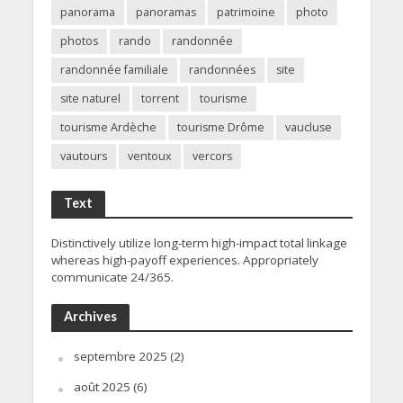
panorama
panoramas
patrimoine
photo
photos
rando
randonnée
randonnée familiale
randonnées
site
site naturel
torrent
tourisme
tourisme Ardèche
tourisme Drôme
vaucluse
vautours
ventoux
vercors
Text
Distinctively utilize long-term high-impact total linkage
whereas high-payoff experiences. Appropriately
communicate 24/365.
Archives
septembre 2025
(2)
août 2025
(6)