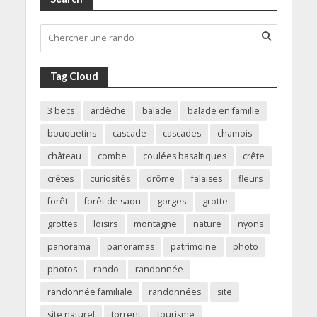
Tag Cloud
3 becs
ardêche
balade
balade en famille
bouquetins
cascade
cascades
chamois
château
combe
coulées basaltiques
crête
crêtes
curiosités
drôme
falaises
fleurs
forêt
forêt de saou
gorges
grotte
grottes
loisirs
montagne
nature
nyons
panorama
panoramas
patrimoine
photo
photos
rando
randonnée
randonnée familiale
randonnées
site
site naturel
torrent
tourisme