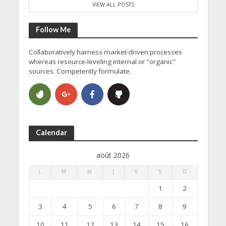
VIEW ALL POSTS
Follow Me
Collaboratively harness market-driven processes
whereas resource-leveling internal or "organic"
sources. Competently formulate.
Calendar
août 2026
L
M
M
J
V
S
D
1
2
3
4
5
6
7
8
9
10
11
12
13
14
15
16