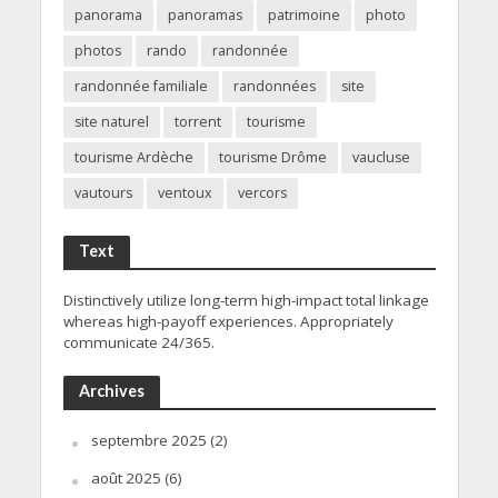
panorama
panoramas
patrimoine
photo
photos
rando
randonnée
randonnée familiale
randonnées
site
site naturel
torrent
tourisme
tourisme Ardèche
tourisme Drôme
vaucluse
vautours
ventoux
vercors
Text
Distinctively utilize long-term high-impact total linkage
whereas high-payoff experiences. Appropriately
communicate 24/365.
Archives
septembre 2025
(2)
août 2025
(6)