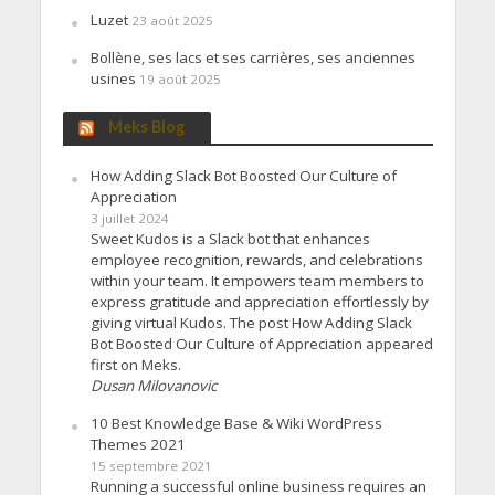
Luzet
23 août 2025
Bollène, ses lacs et ses carrières, ses anciennes
usines
19 août 2025
Meks Blog
How Adding Slack Bot Boosted Our Culture of
Appreciation
3 juillet 2024
Sweet Kudos is a Slack bot that enhances
employee recognition, rewards, and celebrations
within your team. It empowers team members to
express gratitude and appreciation effortlessly by
giving virtual Kudos. The post How Adding Slack
Bot Boosted Our Culture of Appreciation appeared
first on Meks.
Dusan Milovanovic
10 Best Knowledge Base & Wiki WordPress
Themes 2021
15 septembre 2021
Running a successful online business requires an