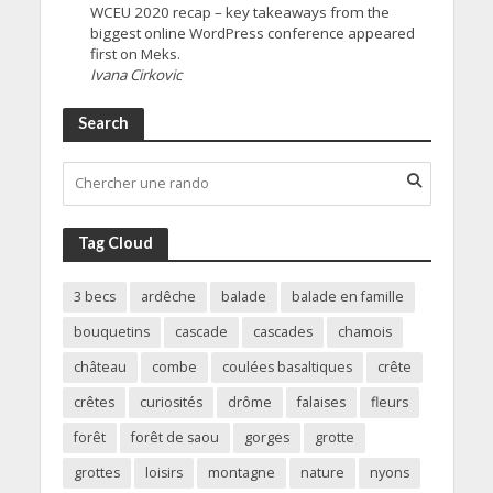
WCEU 2020 recap – key takeaways from the
biggest online WordPress conference appeared
first on Meks.
Ivana Cirkovic
Search
Tag Cloud
3 becs
ardêche
balade
balade en famille
bouquetins
cascade
cascades
chamois
château
combe
coulées basaltiques
crête
crêtes
curiosités
drôme
falaises
fleurs
forêt
forêt de saou
gorges
grotte
grottes
loisirs
montagne
nature
nyons