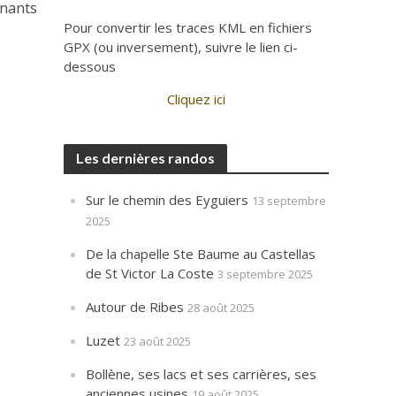
enants
Pour convertir les traces KML en fichiers
GPX (ou inversement), suivre le lien ci-
dessous
Cliquez ici
Les dernières randos
Sur le chemin des Eyguiers
13 septembre
2025
De la chapelle Ste Baume au Castellas
de St Victor La Coste
3 septembre 2025
Autour de Ribes
28 août 2025
Luzet
23 août 2025
Bollène, ses lacs et ses carrières, ses
anciennes usines
19 août 2025