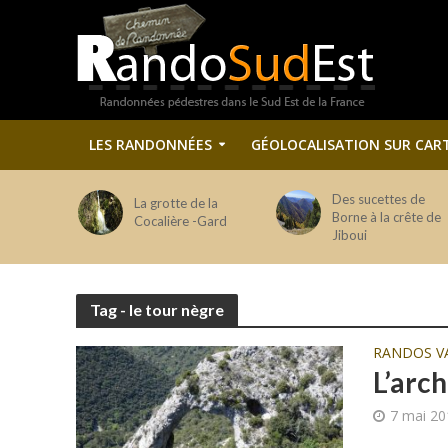
LES RANDONNÉES
GÉOLOCALISATION SUR CAR
Des sucettes de
La grotte de la
Borne à la crête de
Cocalière -Gard
Jiboui
Tag - le tour nègre
RANDOS V
L’arc
7 mai 20