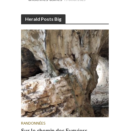
Herald Posts Big
RANDONNÉES
Sur le chemin des Eyguiers