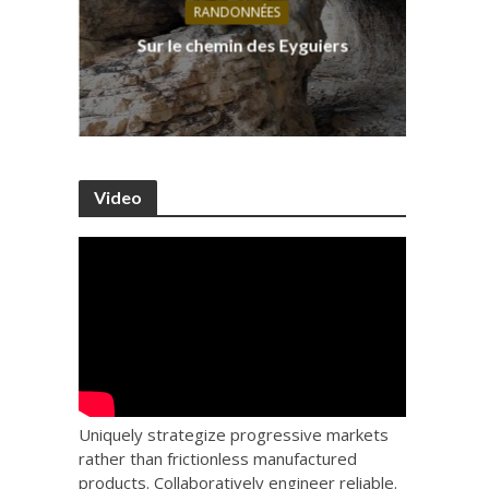
RANDONNÉES
s, ses
D
Sur le chemin des Eyguiers
Ca
Video
Uniquely strategize progressive markets
rather than frictionless manufactured
products. Collaboratively engineer reliable.