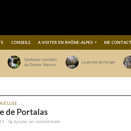
TE
CONSEILS
A VISITER EN RHÔNE-ALPES
ME CONTACT
Quelques cascades
La grotte de l’orage
de Drome -Vercors
AUCLUSE
he de Portalas
19
Ajouter un commentaire