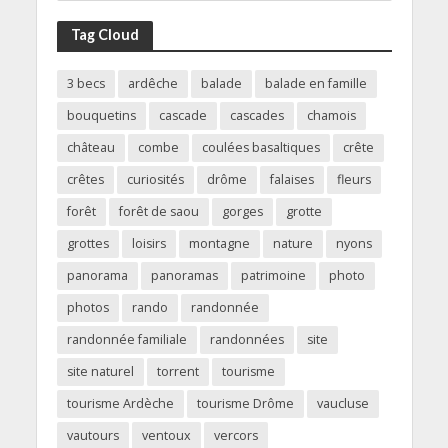
Tag Cloud
3 becs
ardêche
balade
balade en famille
bouquetins
cascade
cascades
chamois
château
combe
coulées basaltiques
crête
crêtes
curiosités
drôme
falaises
fleurs
forêt
forêt de saou
gorges
grotte
grottes
loisirs
montagne
nature
nyons
panorama
panoramas
patrimoine
photo
photos
rando
randonnée
randonnée familiale
randonnées
site
site naturel
torrent
tourisme
tourisme Ardèche
tourisme Drôme
vaucluse
vautours
ventoux
vercors