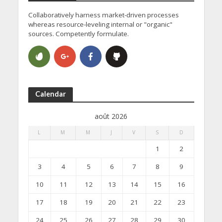
Collaboratively harness market-driven processes
whereas resource-leveling internal or "organic"
sources. Competently formulate.
Calendar
août 2026
L
M
M
J
V
S
D
1
2
3
4
5
6
7
8
9
10
11
12
13
14
15
16
17
18
19
20
21
22
23
24
25
26
27
28
29
30