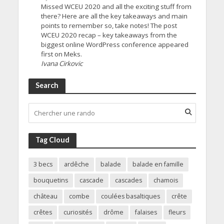
Missed WCEU 2020 and all the exciting stuff from
there? Here are all the key takeaways and main
points to remember so, take notes! The post
WCEU 2020 recap – key takeaways from the
biggest online WordPress conference appeared
first on Meks.
Ivana Cirkovic
Search
Tag Cloud
3 becs
ardêche
balade
balade en famille
bouquetins
cascade
cascades
chamois
château
combe
coulées basaltiques
crête
crêtes
curiosités
drôme
falaises
fleurs