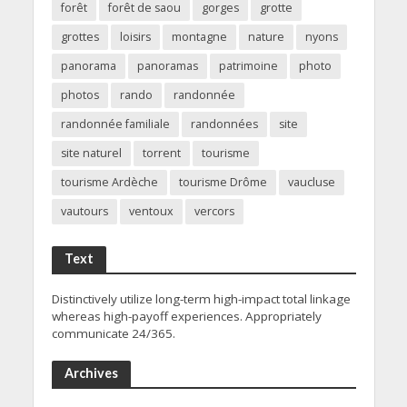
forêt
forêt de saou
gorges
grotte
grottes
loisirs
montagne
nature
nyons
panorama
panoramas
patrimoine
photo
photos
rando
randonnée
randonnée familiale
randonnées
site
site naturel
torrent
tourisme
tourisme Ardèche
tourisme Drôme
vaucluse
vautours
ventoux
vercors
Text
Distinctively utilize long-term high-impact total linkage
whereas high-payoff experiences. Appropriately
communicate 24/365.
Archives