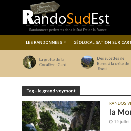
LES RANDONNÉES
GÉOLOCALISATION SUR CAR
Des sucettes de
La grotte de la
Borne à la crête de
Cocalière -Gard
Jiboui
Tag - le grand veymont
RANDOS V
la Mo
19 juille