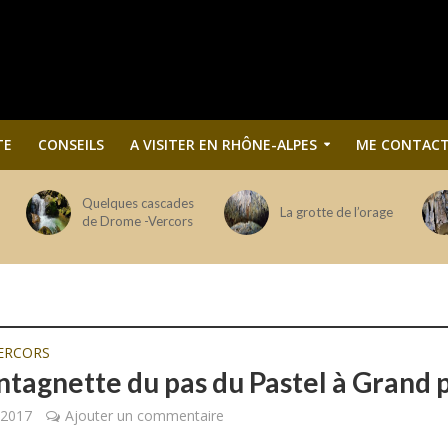
TE
CONSEILS
A VISITER EN RHÔNE-ALPES
ME CONTACT
Quelques cascades
La grotte de l’orage
de Drome -Vercors
ERCORS
ntagnette du pas du Pastel à Grand 
t 2017
Ajouter un commentaire