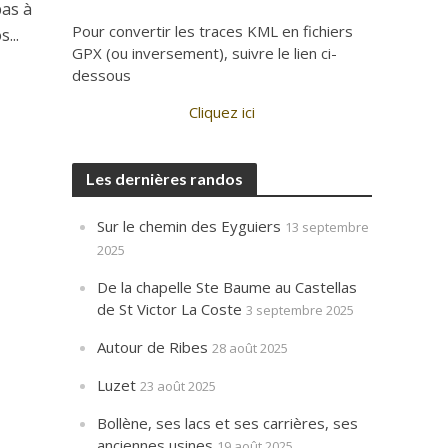
pas à
Pour convertir les traces KML en fichiers
...
GPX (ou inversement), suivre le lien ci-
dessous
Cliquez ici
Les dernières randos
Sur le chemin des Eyguiers
13 septembre
2025
De la chapelle Ste Baume au Castellas
de St Victor La Coste
3 septembre 2025
Autour de Ribes
28 août 2025
Luzet
23 août 2025
Bollène, ses lacs et ses carrières, ses
anciennes usines
19 août 2025