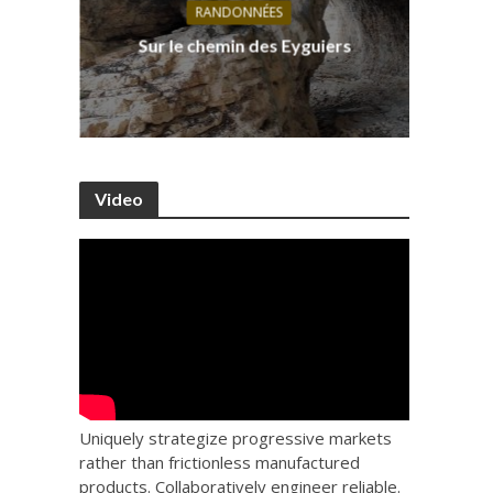
RANDONNÉES
s, ses
D
Sur le chemin des Eyguiers
Ca
Video
Uniquely strategize progressive markets
rather than frictionless manufactured
products. Collaboratively engineer reliable.