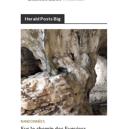
Herald Posts Big
RANDONNÉES
Sur le chemin des Eyguiers