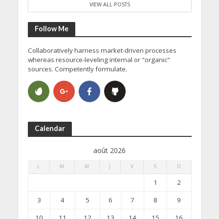
VIEW ALL POSTS
Follow Me
Collaboratively harness market-driven processes
whereas resource-leveling internal or "organic"
sources. Competently formulate.
Calendar
août 2026
L
M
M
J
V
S
D
1
2
3
4
5
6
7
8
9
10
11
12
13
14
15
16