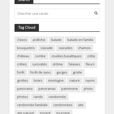
Tag Cloud
3 becs
ardêche
balade
balade en famille
bouquetins
cascade
cascades
chamois
château
combe
coulées basaltiques
crête
crêtes
curiosités
drôme
falaises
fleurs
forêt
forêt de saou
gorges
grotte
grottes
loisirs
montagne
nature
nyons
panorama
panoramas
patrimoine
photo
photos
rando
randonnée
randonnée familiale
randonnées
site
site naturel
torrent
tourisme