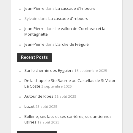
Jean-Pierre
dans
La cascade d’Imbours
Sylvain
dans
La cascade d’Imbours
Jean-Pierre
dans
Le vallon de Combeau et la
Montagnette
Jean-Pierre
dans
L’arche de Fréguié
Recent Posts
Sur le chemin des Eyguiers
13 septembre 2025
De la chapelle Ste Baume au Castellas de St Victor
La Coste
3 septembre 2025
Autour de Ribes
28 août 2025
Luzet
23 août 2025
Bollène, ses lacs et ses carrières, ses anciennes
usines
19 août 2025