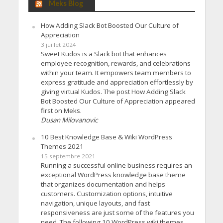
Meks Blog
How Adding Slack Bot Boosted Our Culture of
Appreciation
3 juillet 2024
Sweet Kudos is a Slack bot that enhances
employee recognition, rewards, and celebrations
within your team. It empowers team members to
express gratitude and appreciation effortlessly by
giving virtual Kudos. The post How Adding Slack
Bot Boosted Our Culture of Appreciation appeared
first on Meks.
Dusan Milovanovic
10 Best Knowledge Base & Wiki WordPress
Themes 2021
15 septembre 2021
Running a successful online business requires an
exceptional WordPress knowledge base theme
that organizes documentation and helps
customers. Customization options, intuitive
navigation, unique layouts, and fast
responsiveness are just some of the features you
need. The following 10 WordPress wiki themes