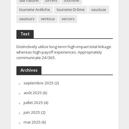
site naturel
torrent
tourisme
tourisme Ardèche
tourisme Drôme
vaucluse
vautours
ventoux
vercors
Text
Distinctively utilize long-term high-impact total linkage
whereas high-payoff experiences. Appropriately
communicate 24/365.
Archives
septembre 2025
(2)
août 2025
(6)
juillet 2025
(4)
juin 2025
(2)
mai 2025
(6)