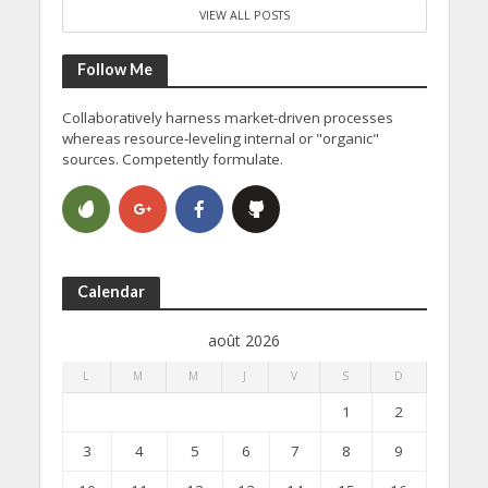
VIEW ALL POSTS
Follow Me
Collaboratively harness market-driven processes
whereas resource-leveling internal or "organic"
sources. Competently formulate.
Calendar
août 2026
L
M
M
J
V
S
D
1
2
3
4
5
6
7
8
9