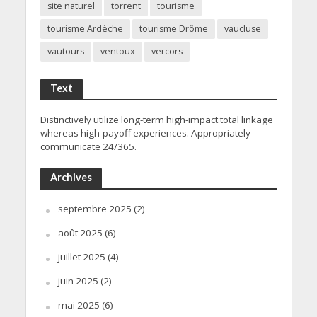
site naturel
torrent
tourisme
tourisme Ardèche
tourisme Drôme
vaucluse
vautours
ventoux
vercors
Text
Distinctively utilize long-term high-impact total linkage
whereas high-payoff experiences. Appropriately
communicate 24/365.
Archives
septembre 2025
(2)
août 2025
(6)
juillet 2025
(4)
juin 2025
(2)
mai 2025
(6)