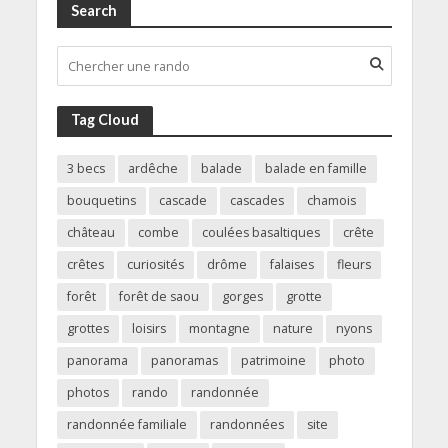
Search
Tag Cloud
3 becs
ardêche
balade
balade en famille
bouquetins
cascade
cascades
chamois
château
combe
coulées basaltiques
crête
crêtes
curiosités
drôme
falaises
fleurs
forêt
forêt de saou
gorges
grotte
grottes
loisirs
montagne
nature
nyons
panorama
panoramas
patrimoine
photo
photos
rando
randonnée
randonnée familiale
randonnées
site