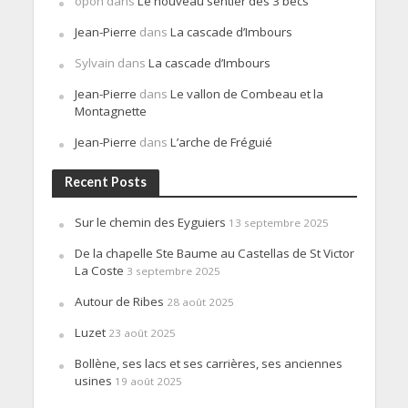
opon
dans
Le nouveau sentier des 3 becs
Jean-Pierre
dans
La cascade d’Imbours
Sylvain
dans
La cascade d’Imbours
Jean-Pierre
dans
Le vallon de Combeau et la
Montagnette
Jean-Pierre
dans
L’arche de Fréguié
Recent Posts
Sur le chemin des Eyguiers
13 septembre 2025
De la chapelle Ste Baume au Castellas de St Victor
La Coste
3 septembre 2025
Autour de Ribes
28 août 2025
Luzet
23 août 2025
Bollène, ses lacs et ses carrières, ses anciennes
usines
19 août 2025