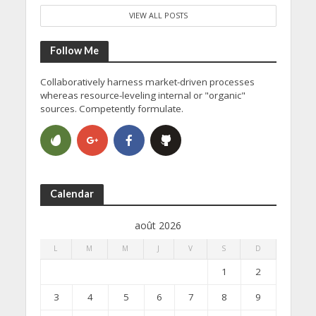
VIEW ALL POSTS
Follow Me
Collaboratively harness market-driven processes
whereas resource-leveling internal or "organic"
sources. Competently formulate.
Calendar
août 2026
L
M
M
J
V
S
D
1
2
3
4
5
6
7
8
9