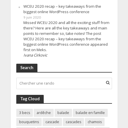
WCEU 2020 recap – key takeaways from the
biggest online WordPress conference
9 juin 2020
Missed WCEU 2020 and all the exciting stuff from
there? Here are all the key takeaways and main
points to remember so, take notes! The post
WCEU 2020 recap – key takeaways from the
biggest online WordPress conference appeared
first on Meks.
Ivana Cirkovic
Search
Tag Cloud
3 becs
ardêche
balade
balade en famille
bouquetins
cascade
cascades
chamois