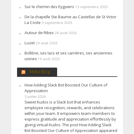
Sur le chemin des Eyguiers
13 septembre 2025
De la chapelle Ste Baume au Castellas de St Victor
La Coste
3 septembre 2025
Autour de Ribes
28 août 2025
Luzet
23 août 2025
Bollène, ses lacs et ses carrières, ses anciennes
usines
19 août 2025
Meks Blog
How Adding Slack Bot Boosted Our Culture of
Appreciation
3 juillet 2024
Sweet Kudos is a Slack bot that enhances
employee recognition, rewards, and celebrations
within your team. It empowers team members to
express gratitude and appreciation effortlessly by
giving virtual Kudos. The post How Adding Slack
Bot Boosted Our Culture of Appreciation appeared