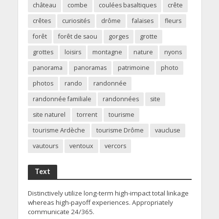
château
combe
coulées basaltiques
crête
crêtes
curiosités
drôme
falaises
fleurs
forêt
forêt de saou
gorges
grotte
grottes
loisirs
montagne
nature
nyons
panorama
panoramas
patrimoine
photo
photos
rando
randonnée
randonnée familiale
randonnées
site
site naturel
torrent
tourisme
tourisme Ardèche
tourisme Drôme
vaucluse
vautours
ventoux
vercors
Text
Distinctively utilize long-term high-impact total linkage
whereas high-payoff experiences. Appropriately
communicate 24/365.