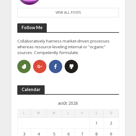
VIEW ALL POSTS
Follow Me
Collaboratively harness market-driven processes
whereas resource-leveling internal or "organic"
sources. Competently formulate.
Calendar
août 2026
L
M
M
J
V
S
D
1
2
3
4
5
6
7
8
9