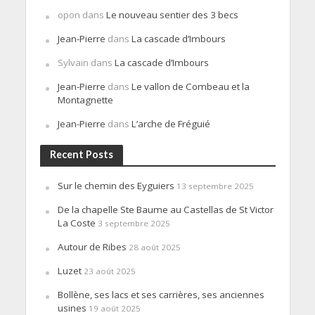
opon
dans
Le nouveau sentier des 3 becs
Jean-Pierre
dans
La cascade d’Imbours
Sylvain
dans
La cascade d’Imbours
Jean-Pierre
dans
Le vallon de Combeau et la
Montagnette
Jean-Pierre
dans
L’arche de Fréguié
Recent Posts
Sur le chemin des Eyguiers
13 septembre 2025
De la chapelle Ste Baume au Castellas de St Victor
La Coste
3 septembre 2025
Autour de Ribes
28 août 2025
Luzet
23 août 2025
Bollène, ses lacs et ses carrières, ses anciennes
usines
19 août 2025