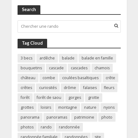
Search
Tag Cloud
3 becs
ardêche
balade
balade en famille
bouquetins
cascade
cascades
chamois
château
combe
coulées basaltiques
crête
crêtes
curiosités
drôme
falaises
fleurs
forêt
forêt de saou
gorges
grotte
grottes
loisirs
montagne
nature
nyons
panorama
panoramas
patrimoine
photo
photos
rando
randonnée
randonnée familiale
randonnées
site