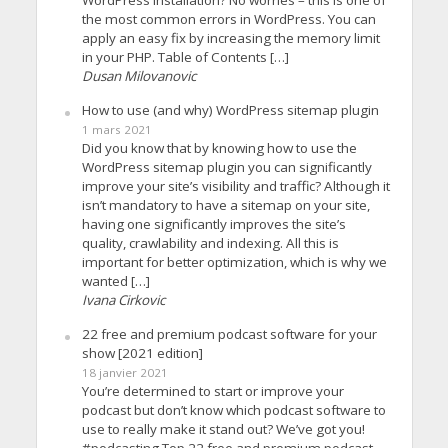
the most common errors in WordPress. You can
apply an easy fix by increasing the memory limit
in your PHP. Table of Contents […]
Dusan Milovanovic
How to use (and why) WordPress sitemap plugin
1 mars 2021
Did you know that by knowing how to use the
WordPress sitemap plugin you can significantly
improve your site’s visibility and traffic? Although it
isn’t mandatory to have a sitemap on your site,
having one significantly improves the site’s
quality, crawlability and indexing. All this is
important for better optimization, which is why we
wanted […]
Ivana Cirkovic
22 free and premium podcast software for your
show [2021 edition]
18 janvier 2021
You’re determined to start or improve your
podcast but don’t know which podcast software to
use to really make it stand out? We’ve got you!
#podcasting Top 22 free and premium podcast