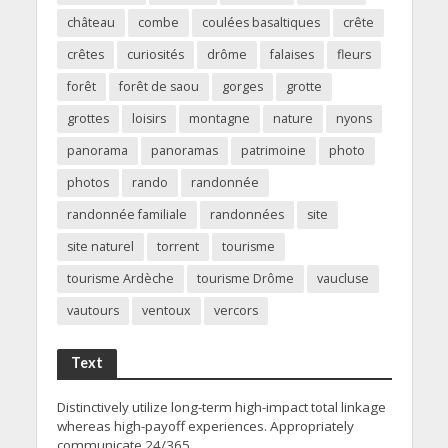
château
combe
coulées basaltiques
crête
crêtes
curiosités
drôme
falaises
fleurs
forêt
forêt de saou
gorges
grotte
grottes
loisirs
montagne
nature
nyons
panorama
panoramas
patrimoine
photo
photos
rando
randonnée
randonnée familiale
randonnées
site
site naturel
torrent
tourisme
tourisme Ardèche
tourisme Drôme
vaucluse
vautours
ventoux
vercors
Text
Distinctively utilize long-term high-impact total linkage
whereas high-payoff experiences. Appropriately
communicate 24/365.