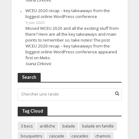
WCEU 2020 recap – key takeaways from the
biggest online WordPress conference
9 juin 2020
Missed WCEU 2020 and all the exciting stuff from
there? Here are all the key takeaways and main
points to remember so, take notes! The post
WCEU 2020 recap – key takeaways from the
biggest online WordPress conference appeared
first on Meks.
Ivana Cirkovic
Search
Tag Cloud
3 becs
ardêche
balade
balade en famille
bouquetins
cascade
cascades
chamois