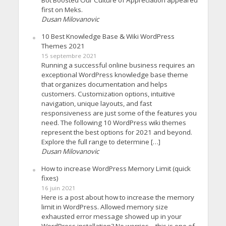
first on Meks.
Dusan Milovanovic
10 Best Knowledge Base & Wiki WordPress
Themes 2021
15 septembre 2021
Running a successful online business requires an
exceptional WordPress knowledge base theme
that organizes documentation and helps
customers. Customization options, intuitive
navigation, unique layouts, and fast
responsiveness are just some of the features you
need. The following 10 WordPress wiki themes
represent the best options for 2021 and beyond.
Explore the full range to determine […]
Dusan Milovanovic
How to increase WordPress Memory Limit (quick
fixes)
16 juin 2021
Here is a post about how to increase the memory
limit in WordPress. Allowed memory size
exhausted error message showed up in your
WordPress installation? No worries – this is one of