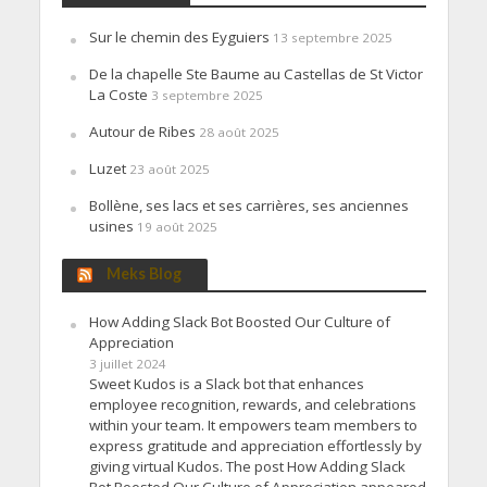
Sur le chemin des Eyguiers
13 septembre 2025
De la chapelle Ste Baume au Castellas de St Victor
La Coste
3 septembre 2025
Autour de Ribes
28 août 2025
Luzet
23 août 2025
Bollène, ses lacs et ses carrières, ses anciennes
usines
19 août 2025
Meks Blog
How Adding Slack Bot Boosted Our Culture of
Appreciation
3 juillet 2024
Sweet Kudos is a Slack bot that enhances
employee recognition, rewards, and celebrations
within your team. It empowers team members to
express gratitude and appreciation effortlessly by
giving virtual Kudos. The post How Adding Slack
Bot Boosted Our Culture of Appreciation appeared