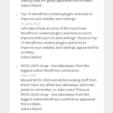
Step-by-step DIY guide appeared first on Meks.
Ivana Cirkovic
Top 15 WordPress content plugins and tools to
improve your visibility and rankings
16 juillet 2020
Let’s take a look at some of the must-have
WordPress content plugins and tools to use to
improve both your UX and rankings. The post Top
15 WordPress content plugins and tools to
improve your visibility and rankings appeared first
on Meks.
Ivana Cirkovic
WCEU 2020 recap – key takeaways from the
biggest online WordPress conference
9 juin 2020
Missed WCEU 2020 and all the exciting stuff from
there? Here are all the key takeaways and main
points to remember so, take notes! The post
WCEU 2020 recap – key takeaways from the
biggest online WordPress conference appeared
first on Meks.
Ivana Cirkovic