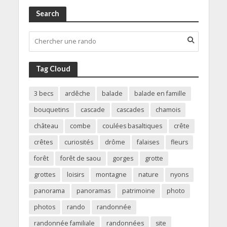
Search
Tag Cloud
3 becs
ardêche
balade
balade en famille
bouquetins
cascade
cascades
chamois
château
combe
coulées basaltiques
crête
crêtes
curiosités
drôme
falaises
fleurs
forêt
forêt de saou
gorges
grotte
grottes
loisirs
montagne
nature
nyons
panorama
panoramas
patrimoine
photo
photos
rando
randonnée
randonnée familiale
randonnées
site