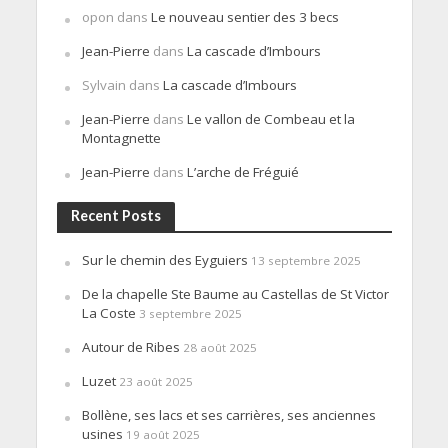
opon
dans
Le nouveau sentier des 3 becs
Jean-Pierre
dans
La cascade d’Imbours
Sylvain
dans
La cascade d’Imbours
Jean-Pierre
dans
Le vallon de Combeau et la
Montagnette
Jean-Pierre
dans
L’arche de Fréguié
Recent Posts
Sur le chemin des Eyguiers
13 septembre 2025
De la chapelle Ste Baume au Castellas de St Victor
La Coste
3 septembre 2025
Autour de Ribes
28 août 2025
Luzet
23 août 2025
Bollène, ses lacs et ses carrières, ses anciennes
usines
19 août 2025