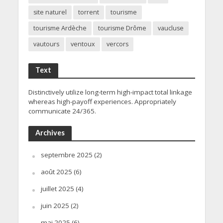
site naturel
torrent
tourisme
tourisme Ardèche
tourisme Drôme
vaucluse
vautours
ventoux
vercors
Text
Distinctively utilize long-term high-impact total linkage
whereas high-payoff experiences. Appropriately
communicate 24/365.
Archives
septembre 2025
(2)
août 2025
(6)
juillet 2025
(4)
juin 2025
(2)
mai 2025
(6)