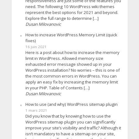
responsiveness are just some of the features you
need. The following 10 WordPress wiki themes
represent the best options for 2021 and beyond.
Explore the full range to determine […]
Dusan Milovanovic
How to increase WordPress Memory Limit (quick
fixes)
16 juin 2021
Here is a post about how to increase the memory
limit in WordPress. Allowed memory size
exhausted error message showed up in your
WordPress installation? No worries – this is one of
the most common errors in WordPress. You can
apply an easy fix by increasing the memory limit
in your PHP. Table of Contents […]
Dusan Milovanovic
How to use (and why) WordPress sitemap plugin
1 mars 2021
Did you know that by knowing how to use the
WordPress sitemap plugin you can significantly
improve your site’s visibility and traffic? Although it
isn’t mandatory to have a sitemap on your site,