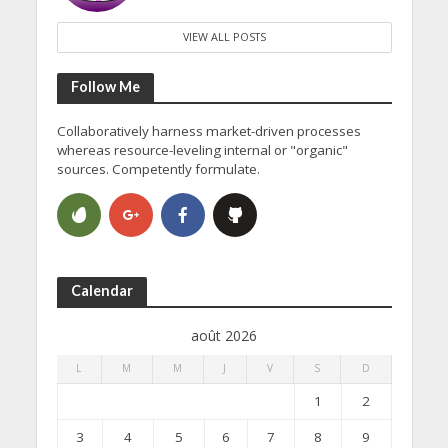
VIEW ALL POSTS
Follow Me
Collaboratively harness market-driven processes
whereas resource-leveling internal or "organic"
sources. Competently formulate.
Calendar
août 2026
L
M
M
J
V
S
D
1
2
3
4
5
6
7
8
9