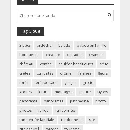
Tag Cloud
3 becs
ardêche
balade
balade en famille
bouquetins
cascade
cascades
chamois
château
combe
coulées basaltiques
crête
crêtes
curiosités
drôme
falaises
fleurs
forêt
forêt de saou
gorges
grotte
grottes
loisirs
montagne
nature
nyons
panorama
panoramas
patrimoine
photo
photos
rando
randonnée
randonnée familiale
randonnées
site
site naturel
torrent
tourisme