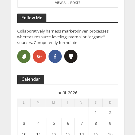
VIEW ALL POSTS
Follow Me
Collaboratively harness market-driven processes
whereas resource-leveling internal or "organic"
sources. Competently formulate.
Calendar
août 2026
L
M
M
J
V
S
D
1
2
3
4
5
6
7
8
9
10
11
12
13
14
15
16