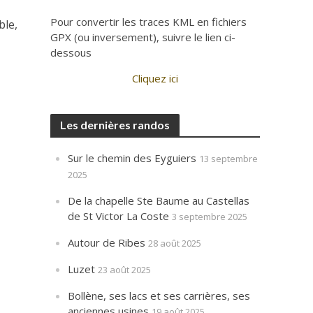
Pour convertir les traces KML en fichiers
ble,
GPX (ou inversement), suivre le lien ci-
dessous
Cliquez ici
Les dernières randos
Sur le chemin des Eyguiers
13 septembre
2025
De la chapelle Ste Baume au Castellas
de St Victor La Coste
3 septembre 2025
Autour de Ribes
28 août 2025
Luzet
23 août 2025
Bollène, ses lacs et ses carrières, ses
anciennes usines
19 août 2025