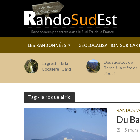
LES RANDONNÉES
GÉOLOCALISATION SUR CAR
Des sucettes de
La grotte de la
Borne à la crête de
Cocalière -Gard
Jiboui
Tag - la roque alric
RANDOS V
Du Ba
15 mars