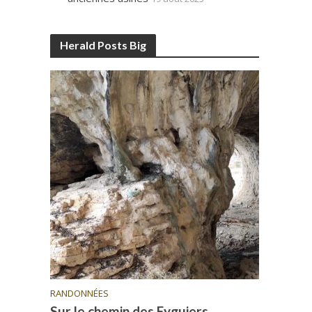
Herald Posts Big
RANDONNÉES
Sur le chemin des Eyguiers