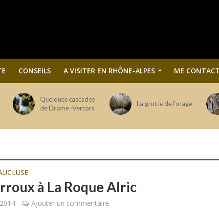
TE
CONSEILS
A VISITER EN RHÔNE-ALPES
ME CONTACT
Quelques cascades
La grotte de l’orage
de Drome -Vercors
AUCLUSE
rroux à La Roque Alric
 2014
Ajouter un commentaire