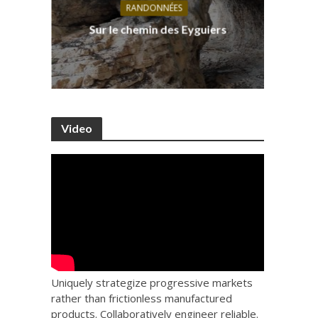
RANDONNÉES
s, ses
D
Sur le chemin des Eyguiers
Ca
Video
Uniquely strategize progressive markets
rather than frictionless manufactured
products. Collaboratively engineer reliable.