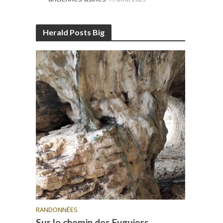
Herald Posts Big
RANDONNÉES
Sur le chemin des Eyguiers