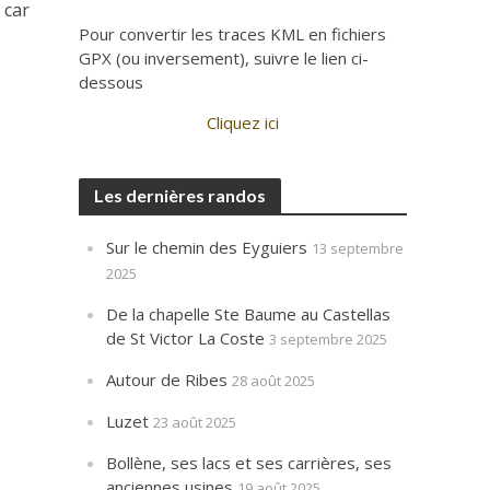
 car
Pour convertir les traces KML en fichiers
GPX (ou inversement), suivre le lien ci-
dessous
Cliquez ici
Les dernières randos
Sur le chemin des Eyguiers
13 septembre
2025
De la chapelle Ste Baume au Castellas
de St Victor La Coste
3 septembre 2025
Autour de Ribes
28 août 2025
Luzet
23 août 2025
Bollène, ses lacs et ses carrières, ses
anciennes usines
19 août 2025