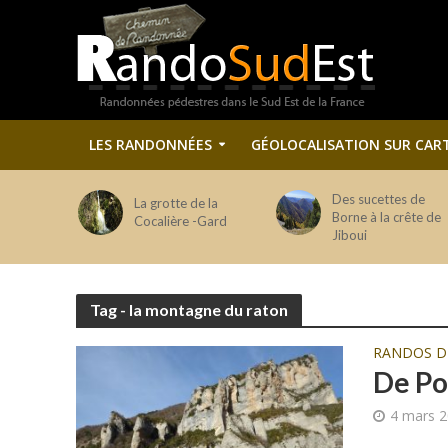
LES RANDONNÉES
GÉOLOCALISATION SUR CAR
Des sucettes de
La grotte de la
Borne à la crête de
Cocalière -Gard
Jiboui
Tag - la montagne du raton
RANDOS 
De Po
4 mars 