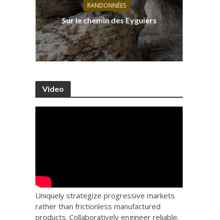
RANDONNÉES
s, ses
D
Sur le chemin des Eyguiers
Ca
Video
Uniquely strategize progressive markets
rather than frictionless manufactured
products. Collaboratively engineer reliable.