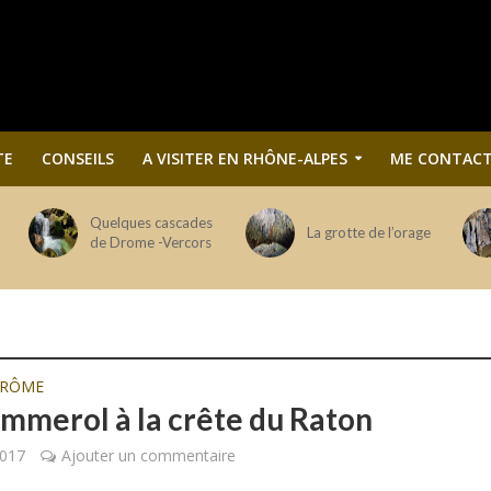
TE
CONSEILS
A VISITER EN RHÔNE-ALPES
ME CONTACT
Quelques cascades
La grotte de l’orage
de Drome -Vercors
DRÔME
mmerol à la crête du Raton
2017
Ajouter un commentaire