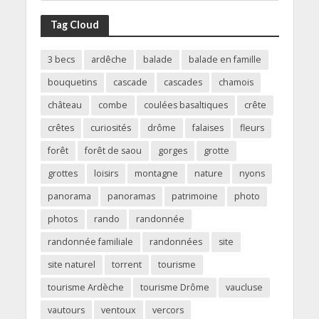
Tag Cloud
3 becs
ardêche
balade
balade en famille
bouquetins
cascade
cascades
chamois
château
combe
coulées basaltiques
crête
crêtes
curiosités
drôme
falaises
fleurs
forêt
forêt de saou
gorges
grotte
grottes
loisirs
montagne
nature
nyons
panorama
panoramas
patrimoine
photo
photos
rando
randonnée
randonnée familiale
randonnées
site
site naturel
torrent
tourisme
tourisme Ardèche
tourisme Drôme
vaucluse
vautours
ventoux
vercors