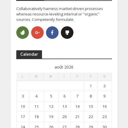
Collaboratively harness market-driven processes
whereas resource-leveling internal or "organic"
sources. Competently formulate.
Calendar
août 2026
L
M
M
J
V
S
D
1
2
3
4
5
6
7
8
9
10
11
12
13
14
15
16
17
18
19
20
21
22
23
24
25
26
27
28
29
30