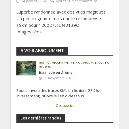
14 janvier 2024
Ajouter un commentaire
Superbe randonnée avec des vues magiques.
Un peu exigeante mais quelle récompense.
19km pour 1200D+. IGN:3139OT
Images liées:
A VOIR ABSOLUMENT
RAFRAÎCHISSEMENT ET BAIGNADES DANS LA
RÉGION
Baignade en Drôme
25 novembre 2019
Pour convertir les traces KML en fichiers GPX (ou
inversement), suivre le lien ci-dessous
Cliquez ici
Les dernières randos