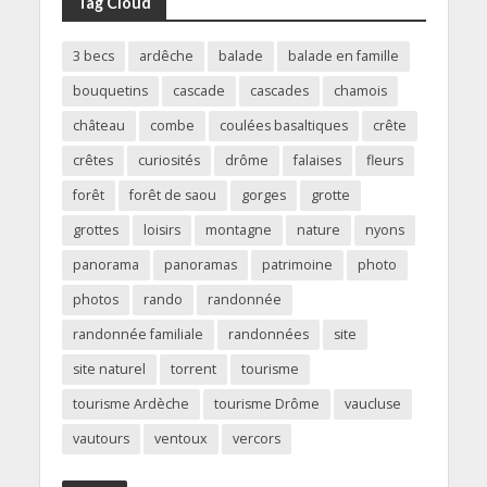
Tag Cloud
3 becs
ardêche
balade
balade en famille
bouquetins
cascade
cascades
chamois
château
combe
coulées basaltiques
crête
crêtes
curiosités
drôme
falaises
fleurs
forêt
forêt de saou
gorges
grotte
grottes
loisirs
montagne
nature
nyons
panorama
panoramas
patrimoine
photo
photos
rando
randonnée
randonnée familiale
randonnées
site
site naturel
torrent
tourisme
tourisme Ardèche
tourisme Drôme
vaucluse
vautours
ventoux
vercors