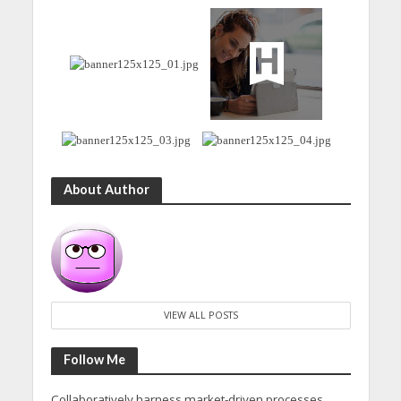
About Author
VIEW ALL POSTS
Follow Me
Collaboratively harness market-driven processes