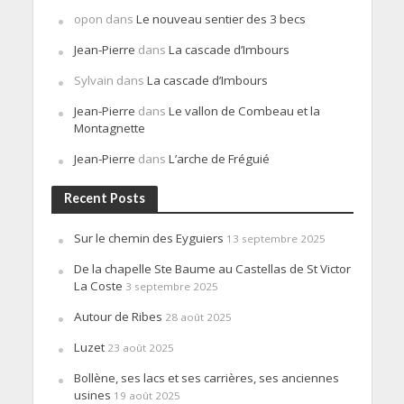
opon
dans
Le nouveau sentier des 3 becs
Jean-Pierre
dans
La cascade d’Imbours
Sylvain
dans
La cascade d’Imbours
Jean-Pierre
dans
Le vallon de Combeau et la
Montagnette
Jean-Pierre
dans
L’arche de Fréguié
Recent Posts
Sur le chemin des Eyguiers
13 septembre 2025
De la chapelle Ste Baume au Castellas de St Victor
La Coste
3 septembre 2025
Autour de Ribes
28 août 2025
Luzet
23 août 2025
Bollène, ses lacs et ses carrières, ses anciennes
usines
19 août 2025