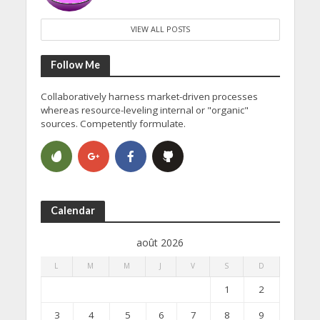
VIEW ALL POSTS
Follow Me
Collaboratively harness market-driven processes
whereas resource-leveling internal or "organic"
sources. Competently formulate.
Calendar
août 2026
L
M
M
J
V
S
D
1
2
3
4
5
6
7
8
9