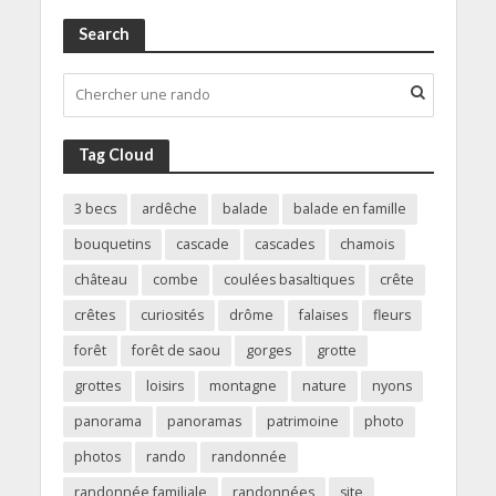
Search
Tag Cloud
3 becs
ardêche
balade
balade en famille
bouquetins
cascade
cascades
chamois
château
combe
coulées basaltiques
crête
crêtes
curiosités
drôme
falaises
fleurs
forêt
forêt de saou
gorges
grotte
grottes
loisirs
montagne
nature
nyons
panorama
panoramas
patrimoine
photo
photos
rando
randonnée
randonnée familiale
randonnées
site