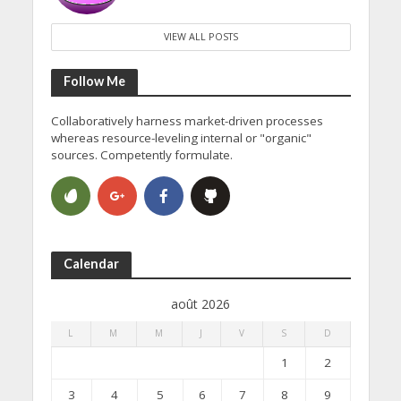
VIEW ALL POSTS
Follow Me
Collaboratively harness market-driven processes
whereas resource-leveling internal or "organic"
sources. Competently formulate.
Calendar
août 2026
L
M
M
J
V
S
D
1
2
3
4
5
6
7
8
9