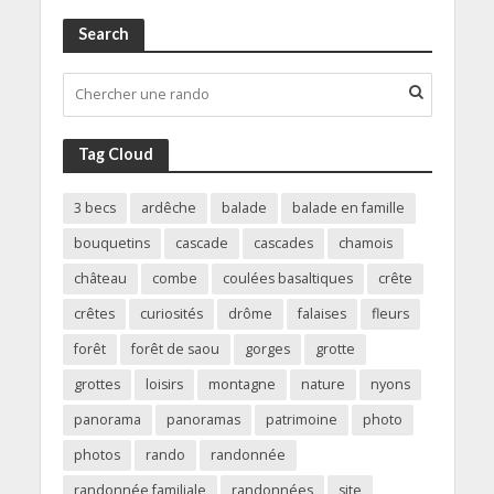
Search
Tag Cloud
3 becs
ardêche
balade
balade en famille
bouquetins
cascade
cascades
chamois
château
combe
coulées basaltiques
crête
crêtes
curiosités
drôme
falaises
fleurs
forêt
forêt de saou
gorges
grotte
grottes
loisirs
montagne
nature
nyons
panorama
panoramas
patrimoine
photo
photos
rando
randonnée
randonnée familiale
randonnées
site