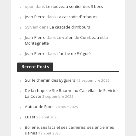
opon
dans
Le nouveau sentier des 3 becs
Jean-Pierre
dans
La cascade d’Imbours
Sylvain
dans
La cascade d’Imbours
Jean-Pierre
dans
Le vallon de Combeau et la
Montagnette
Jean-Pierre
dans
L’arche de Fréguié
Recent Posts
Sur le chemin des Eyguiers
13 septembre 2025
De la chapelle Ste Baume au Castellas de St Victor
La Coste
3 septembre 2025
Autour de Ribes
28 août 2025
Luzet
23 août 2025
Bollène, ses lacs et ses carrières, ses anciennes
usines
19 août 2025