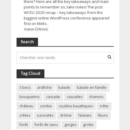
there? Here are all the key takeaways and main
points to remember so, take notes! The post
WCEU 2020 recap – key takeaways from the
biggest online WordPress conference appeared
first on Meks.
Ivana Cirkovic
Search
Tag Cloud
3 becs
ardêche
balade
balade en famille
bouquetins
cascade
cascades
chamois
château
combe
coulées basaltiques
crête
crêtes
curiosités
drôme
falaises
fleurs
forêt
forêt de saou
gorges
grotte