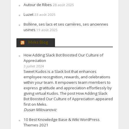
Autour de Ribes
28 août 2025
Luzet
23 août 2025
Bollène, ses lacs et ses carrières, ses anciennes
usines
19 août 2025
Meks Blog
How Adding Slack Bot Boosted Our Culture of
Appreciation
3 juillet 2024
Sweet Kudos is a Slack bot that enhances
employee recognition, rewards, and celebrations
within your team. It empowers team members to
express gratitude and appreciation effortlessly by
giving virtual Kudos. The post How Adding Slack
Bot Boosted Our Culture of Appreciation appeared
first on Meks.
Dusan Milovanovic
10 Best Knowledge Base & Wiki WordPress
Themes 2021