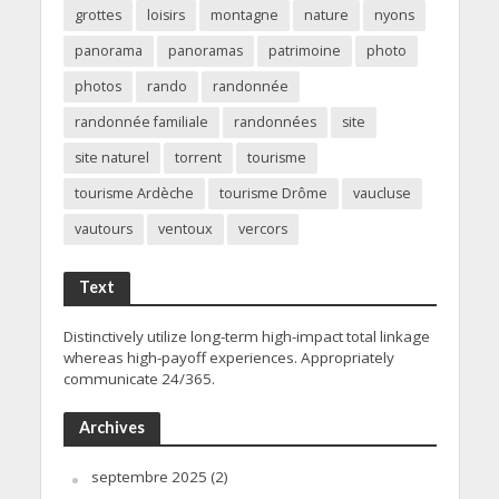
grottes
loisirs
montagne
nature
nyons
panorama
panoramas
patrimoine
photo
photos
rando
randonnée
randonnée familiale
randonnées
site
site naturel
torrent
tourisme
tourisme Ardèche
tourisme Drôme
vaucluse
vautours
ventoux
vercors
Text
Distinctively utilize long-term high-impact total linkage
whereas high-payoff experiences. Appropriately
communicate 24/365.
Archives
septembre 2025
(2)