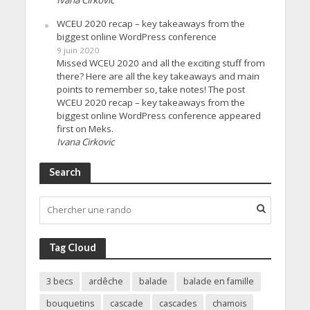
WCEU 2020 recap – key takeaways from the
biggest online WordPress conference
9 juin 2020
Missed WCEU 2020 and all the exciting stuff from
there? Here are all the key takeaways and main
points to remember so, take notes! The post
WCEU 2020 recap – key takeaways from the
biggest online WordPress conference appeared
first on Meks.
Ivana Cirkovic
Search
Tag Cloud
3 becs
ardêche
balade
balade en famille
bouquetins
cascade
cascades
chamois