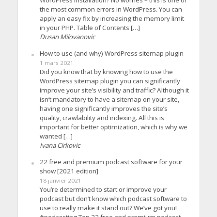
the most common errors in WordPress. You can
apply an easy fix by increasing the memory limit
in your PHP. Table of Contents […]
Dusan Milovanovic
How to use (and why) WordPress sitemap plugin
1 mars 2021
Did you know that by knowing how to use the
WordPress sitemap plugin you can significantly
improve your site’s visibility and traffic? Although it
isn’t mandatory to have a sitemap on your site,
having one significantly improves the site’s
quality, crawlability and indexing. All this is
important for better optimization, which is why we
wanted […]
Ivana Cirkovic
22 free and premium podcast software for your
show [2021 edition]
18 janvier 2021
You’re determined to start or improve your
podcast but don’t know which podcast software to
use to really make it stand out? We’ve got you!
#podcasting Top 22 free and premium podcast