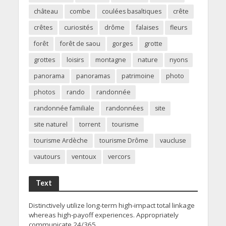
château
combe
coulées basaltiques
crête
crêtes
curiosités
drôme
falaises
fleurs
forêt
forêt de saou
gorges
grotte
grottes
loisirs
montagne
nature
nyons
panorama
panoramas
patrimoine
photo
photos
rando
randonnée
randonnée familiale
randonnées
site
site naturel
torrent
tourisme
tourisme Ardèche
tourisme Drôme
vaucluse
vautours
ventoux
vercors
Text
Distinctively utilize long-term high-impact total linkage
whereas high-payoff experiences. Appropriately
communicate 24/365.