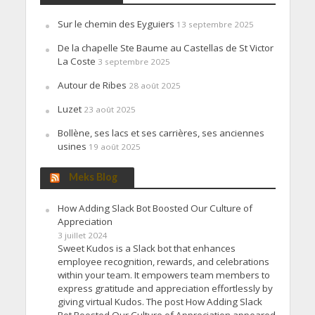
Sur le chemin des Eyguiers
13 septembre 2025
De la chapelle Ste Baume au Castellas de St Victor
La Coste
3 septembre 2025
Autour de Ribes
28 août 2025
Luzet
23 août 2025
Bollène, ses lacs et ses carrières, ses anciennes
usines
19 août 2025
Meks Blog
How Adding Slack Bot Boosted Our Culture of
Appreciation
3 juillet 2024
Sweet Kudos is a Slack bot that enhances
employee recognition, rewards, and celebrations
within your team. It empowers team members to
express gratitude and appreciation effortlessly by
giving virtual Kudos. The post How Adding Slack
Bot Boosted Our Culture of Appreciation appeared