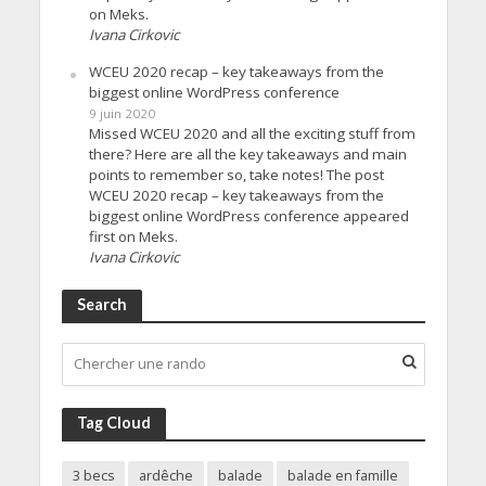
on Meks.
Ivana Cirkovic
WCEU 2020 recap – key takeaways from the
biggest online WordPress conference
9 juin 2020
Missed WCEU 2020 and all the exciting stuff from
there? Here are all the key takeaways and main
points to remember so, take notes! The post
WCEU 2020 recap – key takeaways from the
biggest online WordPress conference appeared
first on Meks.
Ivana Cirkovic
Search
Tag Cloud
3 becs
ardêche
balade
balade en famille