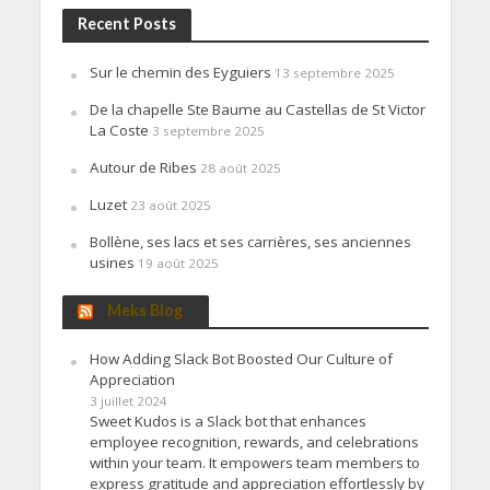
Recent Posts
Sur le chemin des Eyguiers
13 septembre 2025
De la chapelle Ste Baume au Castellas de St Victor
La Coste
3 septembre 2025
Autour de Ribes
28 août 2025
Luzet
23 août 2025
Bollène, ses lacs et ses carrières, ses anciennes
usines
19 août 2025
Meks Blog
How Adding Slack Bot Boosted Our Culture of
Appreciation
3 juillet 2024
Sweet Kudos is a Slack bot that enhances
employee recognition, rewards, and celebrations
within your team. It empowers team members to
express gratitude and appreciation effortlessly by