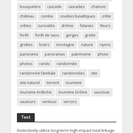
bouquetins
cascade
cascades
chamois
château
combe
coulées basaltiques
crête
crêtes
curiosités
drôme
falaises
fleurs
forêt
forêt de saou
gorges
grotte
grottes
loisirs
montagne
nature
nyons
panorama
panoramas
patrimoine
photo
photos
rando
randonnée
randonnée familiale
randonnées
site
site naturel
torrent
tourisme
tourisme Ardèche
tourisme Drôme
vaucluse
vautours
ventoux
vercors
Text
Distinctively utilize long-term high-impact total linkage