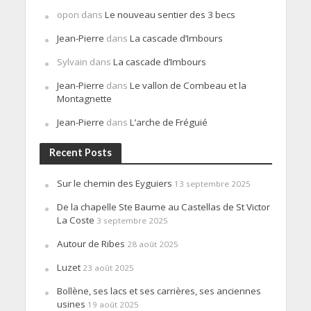
opon
dans
Le nouveau sentier des 3 becs
Jean-Pierre
dans
La cascade d’Imbours
Sylvain
dans
La cascade d’Imbours
Jean-Pierre
dans
Le vallon de Combeau et la
Montagnette
Jean-Pierre
dans
L’arche de Fréguié
Recent Posts
Sur le chemin des Eyguiers
13 septembre 2025
De la chapelle Ste Baume au Castellas de St Victor
La Coste
3 septembre 2025
Autour de Ribes
28 août 2025
Luzet
23 août 2025
Bollène, ses lacs et ses carrières, ses anciennes
usines
19 août 2025