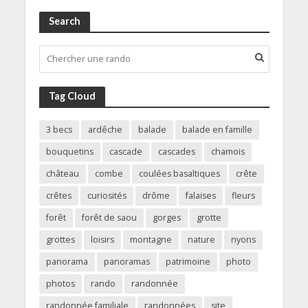
Search
Tag Cloud
3 becs
ardêche
balade
balade en famille
bouquetins
cascade
cascades
chamois
château
combe
coulées basaltiques
crête
crêtes
curiosités
drôme
falaises
fleurs
forêt
forêt de saou
gorges
grotte
grottes
loisirs
montagne
nature
nyons
panorama
panoramas
patrimoine
photo
photos
rando
randonnée
randonnée familiale
randonnées
site