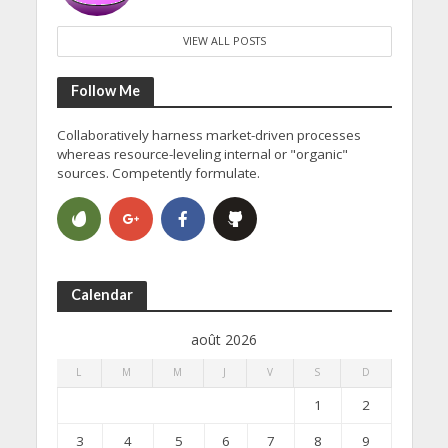
VIEW ALL POSTS
Follow Me
Collaboratively harness market-driven processes
whereas resource-leveling internal or "organic"
sources. Competently formulate.
Calendar
août 2026
L
M
M
J
V
S
D
1
2
3
4
5
6
7
8
9