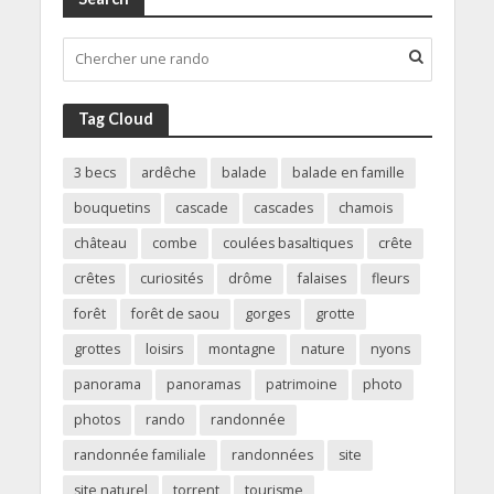
Tag Cloud
3 becs
ardêche
balade
balade en famille
bouquetins
cascade
cascades
chamois
château
combe
coulées basaltiques
crête
crêtes
curiosités
drôme
falaises
fleurs
forêt
forêt de saou
gorges
grotte
grottes
loisirs
montagne
nature
nyons
panorama
panoramas
patrimoine
photo
photos
rando
randonnée
randonnée familiale
randonnées
site
site naturel
torrent
tourisme