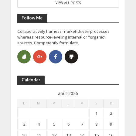
VIEW ALL POSTS
Follow Me
Collaboratively harness market-driven processes
whereas resource-leveling internal or "organic"
sources. Competently formulate.
Calendar
août 2026
L
M
M
J
V
S
D
1
2
3
4
5
6
7
8
9
10
11
12
13
14
15
16