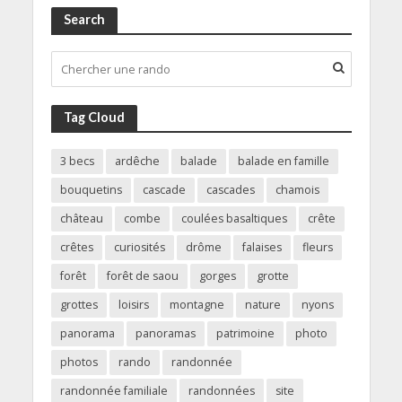
Search
Tag Cloud
3 becs
ardêche
balade
balade en famille
bouquetins
cascade
cascades
chamois
château
combe
coulées basaltiques
crête
crêtes
curiosités
drôme
falaises
fleurs
forêt
forêt de saou
gorges
grotte
grottes
loisirs
montagne
nature
nyons
panorama
panoramas
patrimoine
photo
photos
rando
randonnée
randonnée familiale
randonnées
site