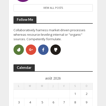
VIEW ALL POSTS
Follow Me
Collaboratively harness market-driven processes
whereas resource-leveling internal or "organic"
sources. Competently formulate.
Calendar
août 2026
L
M
M
J
V
S
D
1
2
3
4
5
6
7
8
9