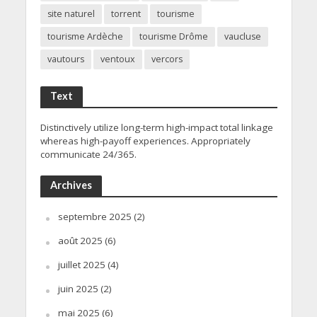
site naturel
torrent
tourisme
tourisme Ardèche
tourisme Drôme
vaucluse
vautours
ventoux
vercors
Text
Distinctively utilize long-term high-impact total linkage
whereas high-payoff experiences. Appropriately
communicate 24/365.
Archives
septembre 2025
(2)
août 2025
(6)
juillet 2025
(4)
juin 2025
(2)
mai 2025
(6)