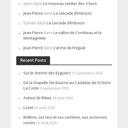
opon
dans
Le nouveau sentier des 3 becs
Jean-Pierre
dans
La cascade d’Imbours
Sylvain
dans
La cascade d’Imbours
Jean-Pierre
dans
Le vallon de Combeau et la
Montagnette
Jean-Pierre
dans
L’arche de Fréguié
Recent Posts
Sur le chemin des Eyguiers
13 septembre 2025
De la chapelle Ste Baume au Castellas de St Victor
La Coste
3 septembre 2025
Autour de Ribes
28 août 2025
Luzet
23 août 2025
Bollène, ses lacs et ses carrières, ses anciennes
usines
19 août 2025