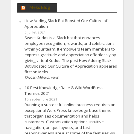
Meks Blog
How Adding Slack Bot Boosted Our Culture of
Appreciation
3 juillet 2024
Sweet Kudos is a Slack bot that enhances
employee recognition, rewards, and celebrations
within your team. It empowers team members to
express gratitude and appreciation effortlessly by
giving virtual Kudos. The post How Adding Slack
Bot Boosted Our Culture of Appreciation appeared
first on Meks.
Dusan Milovanovic
10 Best Knowledge Base & Wiki WordPress
Themes 2021
15 septembre 2021
Running a successful online business requires an
exceptional WordPress knowledge base theme
that organizes documentation and helps
customers. Customization options, intuitive
navigation, unique layouts, and fast
responsiveness are just some of the features you