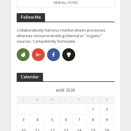
VIEW ALL POSTS
Follow Me
Collaboratively harness market-driven processes
whereas resource-leveling internal or "organic"
sources. Competently formulate.
Calendar
août 2026
L
M
M
J
V
S
D
1
2
3
4
5
6
7
8
9
10
11
12
13
14
15
16