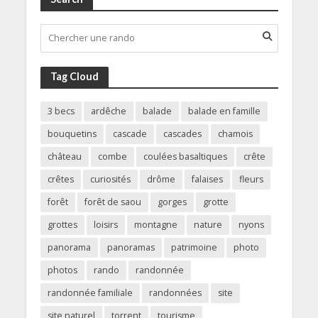
Tag Cloud
3 becs
ardêche
balade
balade en famille
bouquetins
cascade
cascades
chamois
château
combe
coulées basaltiques
crête
crêtes
curiosités
drôme
falaises
fleurs
forêt
forêt de saou
gorges
grotte
grottes
loisirs
montagne
nature
nyons
panorama
panoramas
patrimoine
photo
photos
rando
randonnée
randonnée familiale
randonnées
site
site naturel
torrent
tourisme