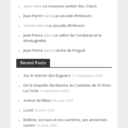
opon
dans
Le nouveau sentier des 3 becs
Jean-Pierre
dans
La cascade d’Imbours
Sylvain
dans
La cascade d’Imbours
Jean-Pierre
dans
Le vallon de Combeau et la
Montagnette
Jean-Pierre
dans
L’arche de Fréguié
Recent Posts
Sur le chemin des Eyguiers
13 septembre 2025
De la chapelle Ste Baume au Castellas de St Victor
La Coste
3 septembre 2025
Autour de Ribes
28 août 2025
Luzet
23 août 2025
Bollène, ses lacs et ses carrières, ses anciennes
usines
19 août 2025