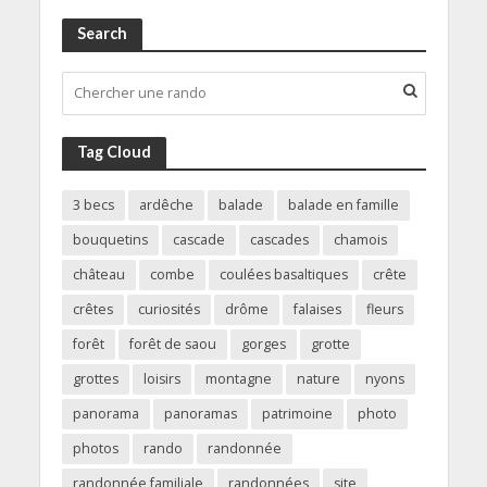
Search
Tag Cloud
3 becs
ardêche
balade
balade en famille
bouquetins
cascade
cascades
chamois
château
combe
coulées basaltiques
crête
crêtes
curiosités
drôme
falaises
fleurs
forêt
forêt de saou
gorges
grotte
grottes
loisirs
montagne
nature
nyons
panorama
panoramas
patrimoine
photo
photos
rando
randonnée
randonnée familiale
randonnées
site