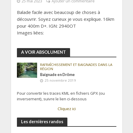
25 mai 2023
Ajouter un commentaire
Balade facile avec beaucoup de choses à
découvrir. Soyez curieux je vous explique. 16km
pour 400m D+. IGN: 2940OT
Images liées:
A VOIR ABSOLUMENT
RAFRAÎCHISSEMENT ET BAIGNADES DANS LA
RÉGION
Baignade en Drôme
25 novembre 2019
Pour convertir les traces KML en fichiers GPX (ou
inversement), suivre le lien ci-dessous
Cliquez ici
Les dernières randos