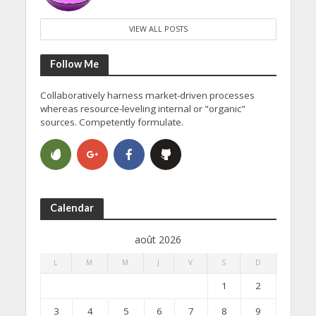
VIEW ALL POSTS
Follow Me
Collaboratively harness market-driven processes
whereas resource-leveling internal or "organic"
sources. Competently formulate.
Calendar
août 2026
L
M
M
J
V
S
D
1
2
3
4
5
6
7
8
9