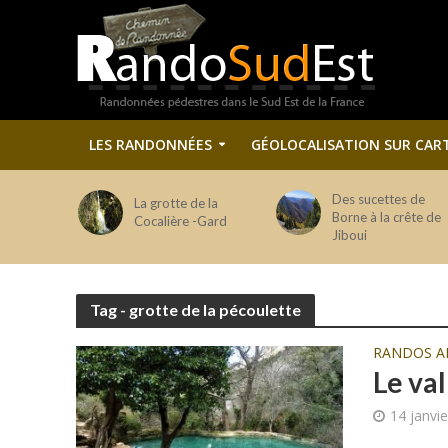
LES RANDONNÉES
GÉOLOCALISATION SUR CAR
Des sucettes de
La grotte de la
Borne à la crête de
Cocalière -Gard
Jiboui
Tag - grotte de la pécoulette
RANDOS A
Le va
14 janvi