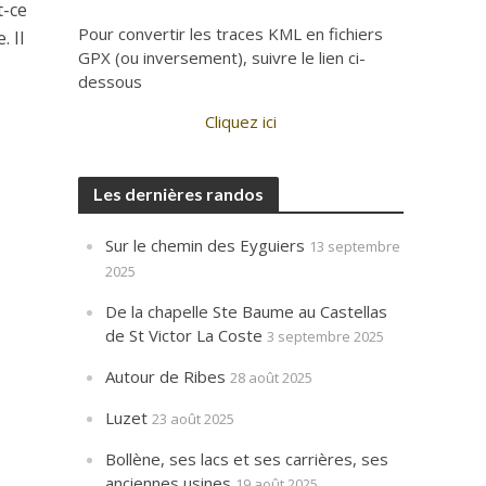
t-ce
Pour convertir les traces KML en fichiers
. Il
GPX (ou inversement), suivre le lien ci-
dessous
Cliquez ici
Les dernières randos
Sur le chemin des Eyguiers
13 septembre
2025
De la chapelle Ste Baume au Castellas
de St Victor La Coste
3 septembre 2025
Autour de Ribes
28 août 2025
Luzet
23 août 2025
Bollène, ses lacs et ses carrières, ses
anciennes usines
19 août 2025