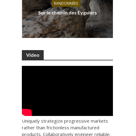
RANDONNÉES
s, ses
D
Sur le chemin des Eyguiers
Ca
Video
Uniquely strategize progressive markets
rather than frictionless manufactured
products. Collaboratively engineer reliable.