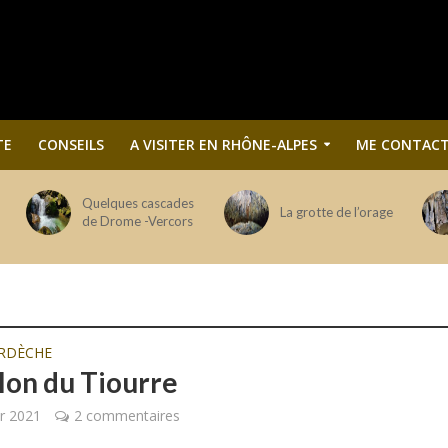
TE
CONSEILS
A VISITER EN RHÔNE-ALPES
ME CONTACT
Quelques cascades
La grotte de l’orage
de Drome -Vercors
RDÈCHE
llon du Tiourre
er 2021
2 commentaires