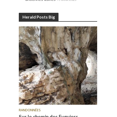
Herald Posts Big
RANDONNÉES
Sur le chemin des Eyguiers