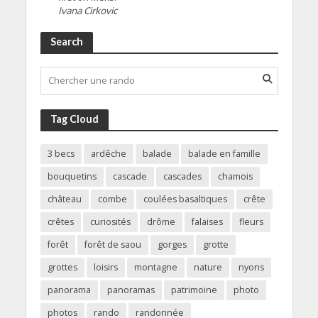
Ivana Cirkovic
Search
Tag Cloud
3 becs
ardêche
balade
balade en famille
bouquetins
cascade
cascades
chamois
château
combe
coulées basaltiques
crête
crêtes
curiosités
drôme
falaises
fleurs
forêt
forêt de saou
gorges
grotte
grottes
loisirs
montagne
nature
nyons
panorama
panoramas
patrimoine
photo
photos
rando
randonnée