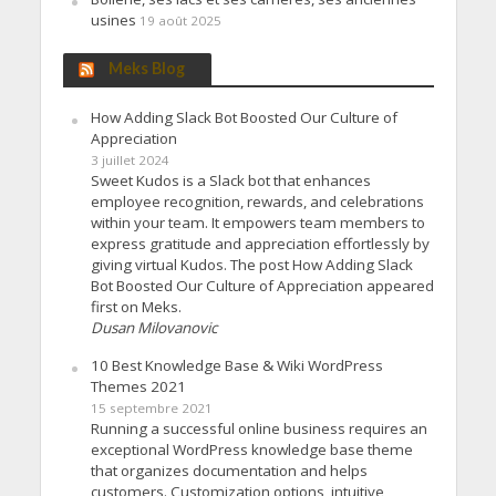
usines
19 août 2025
Meks Blog
How Adding Slack Bot Boosted Our Culture of
Appreciation
3 juillet 2024
Sweet Kudos is a Slack bot that enhances
employee recognition, rewards, and celebrations
within your team. It empowers team members to
express gratitude and appreciation effortlessly by
giving virtual Kudos. The post How Adding Slack
Bot Boosted Our Culture of Appreciation appeared
first on Meks.
Dusan Milovanovic
10 Best Knowledge Base & Wiki WordPress
Themes 2021
15 septembre 2021
Running a successful online business requires an
exceptional WordPress knowledge base theme
that organizes documentation and helps
customers. Customization options, intuitive