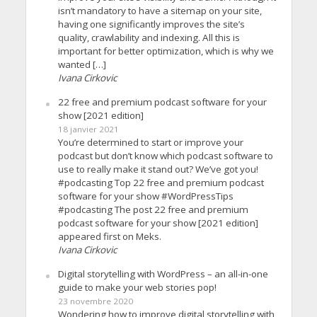
isn’t mandatory to have a sitemap on your site,
having one significantly improves the site’s
quality, crawlability and indexing. All this is
important for better optimization, which is why we
wanted […]
Ivana Cirkovic
22 free and premium podcast software for your
show [2021 edition]
18 janvier 2021
You’re determined to start or improve your
podcast but don’t know which podcast software to
use to really make it stand out? We’ve got you!
#podcasting Top 22 free and premium podcast
software for your show #WordPressTips
#podcasting The post 22 free and premium
podcast software for your show [2021 edition]
appeared first on Meks.
Ivana Cirkovic
Digital storytelling with WordPress – an all-in-one
guide to make your web stories pop!
23 novembre 2020
Wondering how to improve digital storytelling with