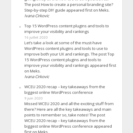
The post How to create a personal branding site?
Step-by-step DIY guide appeared first on Meks.
Ivana Cirkovic
Top 15 WordPress content plugins and tools to
improve your visibility and rankings
16 juillet 2020
Let’s take a look at some of the must-have
WordPress content plugins and tools to use to
improve both your UX and rankings. The post Top
15 WordPress content plugins and tools to
improve your visibility and rankings appeared first
on Meks.
Ivana Cirkovic
WCEU 2020 recap – key takeaways from the
biggest online WordPress conference
9 juin 2020
Missed WCEU 2020 and all the exciting stuff from
there? Here are all the key takeaways and main
points to remember so, take notes! The post
WCEU 2020 recap – key takeaways from the
biggest online WordPress conference appeared
first on Meks.