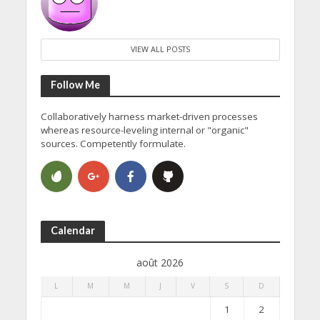
VIEW ALL POSTS
Follow Me
Collaboratively harness market-driven processes
whereas resource-leveling internal or "organic"
sources. Competently formulate.
Calendar
août 2026
L
M
M
J
V
S
D
1
2