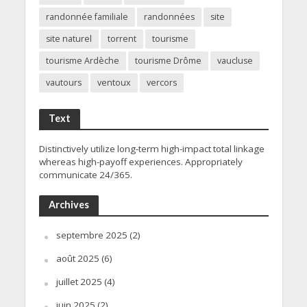
randonnée familiale
randonnées
site
site naturel
torrent
tourisme
tourisme Ardèche
tourisme Drôme
vaucluse
vautours
ventoux
vercors
Text
Distinctively utilize long-term high-impact total linkage
whereas high-payoff experiences. Appropriately
communicate 24/365.
Archives
septembre 2025
(2)
août 2025
(6)
juillet 2025
(4)
juin 2025
(2)