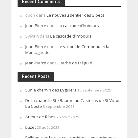
Recent Comments
opon
dans
Le nouveau sentier des 3 becs
Jean-Pierre
dans
La cascade d’Imbours
Sylvain
dans
La cascade d’Imbours
Jean-Pierre
dans
Le vallon de Combeau et la
Montagnette
Jean-Pierre
dans
L’arche de Fréguié
Recent Posts
Sur le chemin des Eyguiers
13 septembre 2025
De la chapelle Ste Baume au Castellas de St Victor
La Coste
3 septembre 2025
Autour de Ribes
28 août 2025
Luzet
23 août 2025
Bollène, ses lacs et ses carrières, ses anciennes