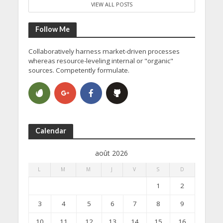
VIEW ALL POSTS
Follow Me
Collaboratively harness market-driven processes
whereas resource-leveling internal or "organic"
sources. Competently formulate.
Calendar
août 2026
L
M
M
J
V
S
D
1
2
3
4
5
6
7
8
9
10
11
12
13
14
15
16