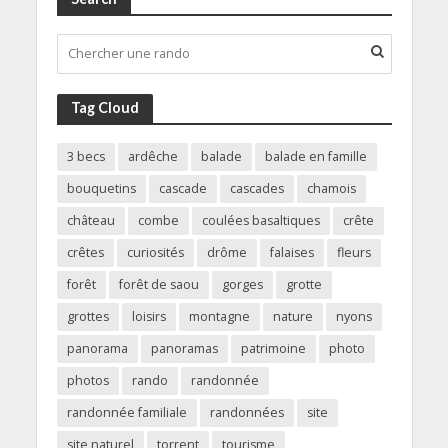
Tag Cloud
3 becs
ardêche
balade
balade en famille
bouquetins
cascade
cascades
chamois
château
combe
coulées basaltiques
crête
crêtes
curiosités
drôme
falaises
fleurs
forêt
forêt de saou
gorges
grotte
grottes
loisirs
montagne
nature
nyons
panorama
panoramas
patrimoine
photo
photos
rando
randonnée
randonnée familiale
randonnées
site
site naturel
torrent
tourisme