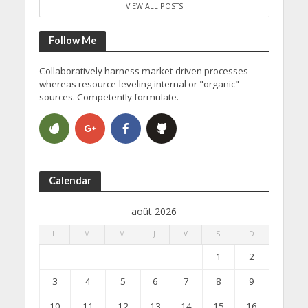
VIEW ALL POSTS
Follow Me
Collaboratively harness market-driven processes
whereas resource-leveling internal or "organic"
sources. Competently formulate.
Calendar
août 2026
L
M
M
J
V
S
D
1
2
3
4
5
6
7
8
9
10
11
12
13
14
15
16