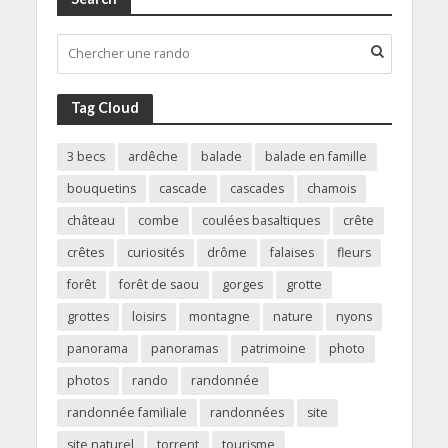
Tag Cloud
3 becs
ardêche
balade
balade en famille
bouquetins
cascade
cascades
chamois
château
combe
coulées basaltiques
crête
crêtes
curiosités
drôme
falaises
fleurs
forêt
forêt de saou
gorges
grotte
grottes
loisirs
montagne
nature
nyons
panorama
panoramas
patrimoine
photo
photos
rando
randonnée
randonnée familiale
randonnées
site
site naturel
torrent
tourisme