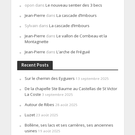
opon
dans
Le nouveau sentier des 3 becs
Jean-Pierre
dans
La cascade d’Imbours
Sylvain
dans
La cascade d’Imbours
Jean-Pierre
dans
Le vallon de Combeau et la
Montagnette
Jean-Pierre
dans
L’arche de Fréguié
Recent Posts
Sur le chemin des Eyguiers
13 septembre 2025
De la chapelle Ste Baume au Castellas de St Victor
La Coste
3 septembre 2025
Autour de Ribes
28 août 2025
Luzet
23 août 2025
Bollène, ses lacs et ses carrières, ses anciennes
usines
19 août 2025