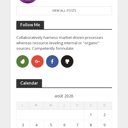
VIEW ALL POSTS
Follow Me
Collaboratively harness market-driven processes
whereas resource-leveling internal or "organic"
sources. Competently formulate.
Calendar
août 2026
L
M
M
J
V
S
D
1
2
3
4
5
6
7
8
9