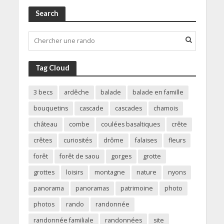
Search
Tag Cloud
3 becs
ardêche
balade
balade en famille
bouquetins
cascade
cascades
chamois
château
combe
coulées basaltiques
crête
crêtes
curiosités
drôme
falaises
fleurs
forêt
forêt de saou
gorges
grotte
grottes
loisirs
montagne
nature
nyons
panorama
panoramas
patrimoine
photo
photos
rando
randonnée
randonnée familiale
randonnées
site