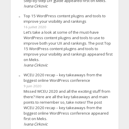
Step-by-step DIY guide appeared first on Meks.
Ivana Cirkovic
Top 15 WordPress content plugins and tools to
improve your visibility and rankings
16 juillet 2020
Let’s take a look at some of the must-have
WordPress content plugins and tools to use to
improve both your UX and rankings. The post Top
15 WordPress content plugins and tools to
improve your visibility and rankings appeared first
on Meks.
Ivana Cirkovic
WCEU 2020 recap – key takeaways from the
biggest online WordPress conference
9 juin 2020
Missed WCEU 2020 and all the exciting stuff from
there? Here are all the key takeaways and main
points to remember so, take notes! The post
WCEU 2020 recap – key takeaways from the
biggest online WordPress conference appeared
first on Meks.
Ivana Cirkovic