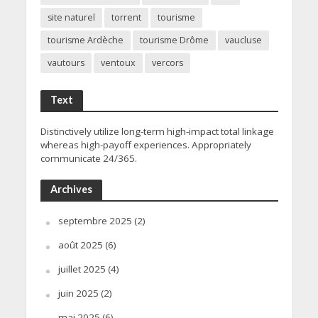
site naturel
torrent
tourisme
tourisme Ardèche
tourisme Drôme
vaucluse
vautours
ventoux
vercors
Text
Distinctively utilize long-term high-impact total linkage
whereas high-payoff experiences. Appropriately
communicate 24/365.
Archives
septembre 2025
(2)
août 2025
(6)
juillet 2025
(4)
juin 2025
(2)
mai 2025
(6)