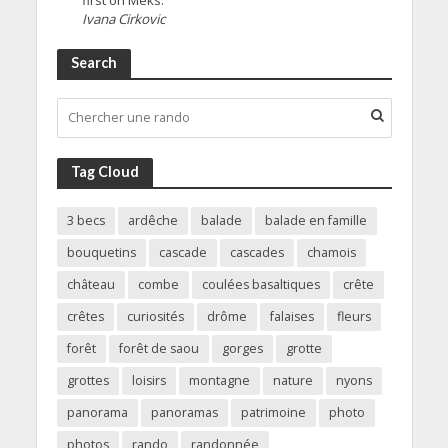
Ivana Cirkovic
Search
Tag Cloud
3 becs
ardêche
balade
balade en famille
bouquetins
cascade
cascades
chamois
château
combe
coulées basaltiques
crête
crêtes
curiosités
drôme
falaises
fleurs
forêt
forêt de saou
gorges
grotte
grottes
loisirs
montagne
nature
nyons
panorama
panoramas
patrimoine
photo
photos
rando
randonnée