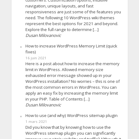
navigation, unique layouts, and fast
responsiveness are just some of the features you
need. The following 10 WordPress wiki themes
represent the best options for 2021 and beyond.
Explore the full range to determine […]
Dusan Milovanovic
How to increase WordPress Memory Limit (quick
fixes)
16 juin 2021
Here is a post about how to increase the memory
limit in WordPress. Allowed memory size
exhausted error message showed up in your
WordPress installation? No worries – this is one of
the most common errors in WordPress. You can
apply an easy fix by increasing the memory limit
in your PHP. Table of Contents […]
Dusan Milovanovic
How to use (and why) WordPress sitemap plugin
1 mars 2021
Did you know that by knowing how to use the
WordPress sitemap plugin you can significantly
improve your site’s visibility and traffic? Although it