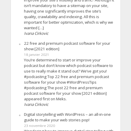
isn’t mandatory to have a sitemap on your site,
having one significantly improves the site’s
quality, crawlability and indexing. All this is
important for better optimization, which is why we
wanted […]
Ivana Cirkovic
22 free and premium podcast software for your
show [2021 edition]
18 janvier 2021
You’re determined to start or improve your
podcast but don’t know which podcast software to
use to really make it stand out? We’ve got you!
#podcasting Top 22 free and premium podcast
software for your show #WordPressTips
#podcasting The post 22 free and premium
podcast software for your show [2021 edition]
appeared first on Meks.
Ivana Cirkovic
Digital storytelling with WordPress – an all-in-one
guide to make your web stories pop!
23 novembre 2020
Wondering how to improve digital storytelling with