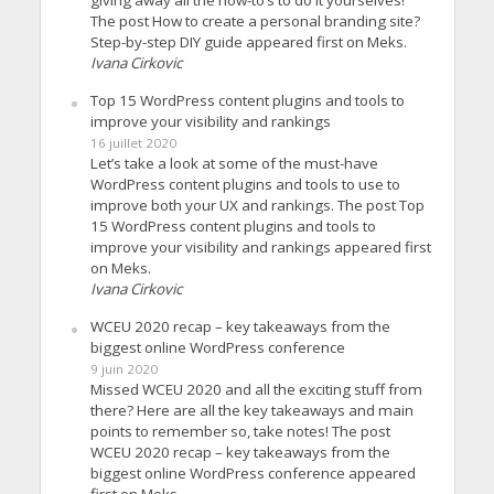
The post How to create a personal branding site?
Step-by-step DIY guide appeared first on Meks.
Ivana Cirkovic
Top 15 WordPress content plugins and tools to
improve your visibility and rankings
16 juillet 2020
Let’s take a look at some of the must-have
WordPress content plugins and tools to use to
improve both your UX and rankings. The post Top
15 WordPress content plugins and tools to
improve your visibility and rankings appeared first
on Meks.
Ivana Cirkovic
WCEU 2020 recap – key takeaways from the
biggest online WordPress conference
9 juin 2020
Missed WCEU 2020 and all the exciting stuff from
there? Here are all the key takeaways and main
points to remember so, take notes! The post
WCEU 2020 recap – key takeaways from the
biggest online WordPress conference appeared
first on Meks.