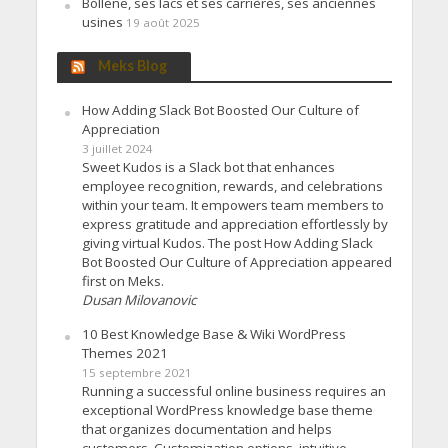
Bollène, ses lacs et ses carrières, ses anciennes
usines
19 août 2025
Meks Blog
How Adding Slack Bot Boosted Our Culture of
Appreciation
3 juillet 2024
Sweet Kudos is a Slack bot that enhances
employee recognition, rewards, and celebrations
within your team. It empowers team members to
express gratitude and appreciation effortlessly by
giving virtual Kudos. The post How Adding Slack
Bot Boosted Our Culture of Appreciation appeared
first on Meks.
Dusan Milovanovic
10 Best Knowledge Base & Wiki WordPress
Themes 2021
15 septembre 2021
Running a successful online business requires an
exceptional WordPress knowledge base theme
that organizes documentation and helps
customers. Customization options, intuitive