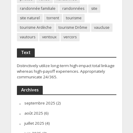
randonnée familiale
randonnées
site
site naturel
torrent
tourisme
tourisme Ardèche
tourisme Drôme
vaucluse
vautours
ventoux
vercors
Text
Distinctively utilize long-term high-impact total linkage
whereas high-payoff experiences. Appropriately
communicate 24/365.
Archives
septembre 2025
(2)
août 2025
(6)
juillet 2025
(4)