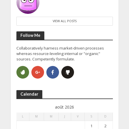
VIEW ALL POSTS
Follow Me
Collaboratively harness market-driven processes
whereas resource-leveling internal or "organic"
sources. Competently formulate.
Calendar
août 2026
L
M
M
J
V
S
D
1
2