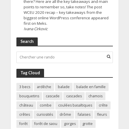
there? Here are all the key takeaways and main
points to remember so, take notes! The post
WCEU 2020 recap – key takeaways from the
biggest online WordPress conference appeared
first on Meks.
Ivana Cirkovic
Search
Tag Cloud
3 becs
ardêche
balade
balade en famille
bouquetins
cascade
cascades
chamois
château
combe
coulées basaltiques
crête
crêtes
curiosités
drôme
falaises
fleurs
forêt
forêt de saou
gorges
grotte