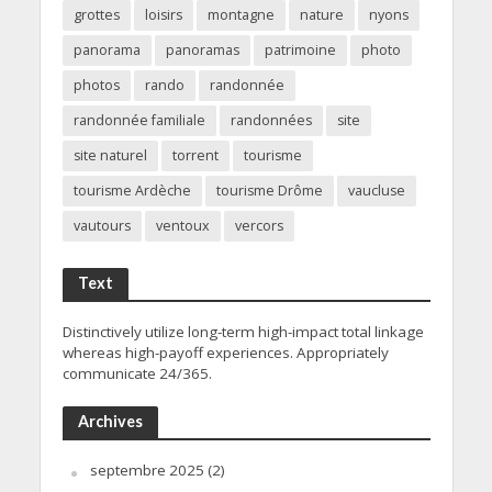
grottes
loisirs
montagne
nature
nyons
panorama
panoramas
patrimoine
photo
photos
rando
randonnée
randonnée familiale
randonnées
site
site naturel
torrent
tourisme
tourisme Ardèche
tourisme Drôme
vaucluse
vautours
ventoux
vercors
Text
Distinctively utilize long-term high-impact total linkage
whereas high-payoff experiences. Appropriately
communicate 24/365.
Archives
septembre 2025
(2)