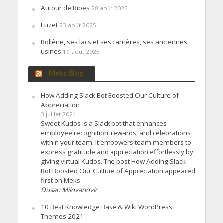
Autour de Ribes
28 août 2025
Luzet
23 août 2025
Bollène, ses lacs et ses carrières, ses anciennes
usines
19 août 2025
Meks Blog
How Adding Slack Bot Boosted Our Culture of
Appreciation
3 juillet 2024
Sweet Kudos is a Slack bot that enhances
employee recognition, rewards, and celebrations
within your team. It empowers team members to
express gratitude and appreciation effortlessly by
giving virtual Kudos. The post How Adding Slack
Bot Boosted Our Culture of Appreciation appeared
first on Meks.
Dusan Milovanovic
10 Best Knowledge Base & Wiki WordPress
Themes 2021