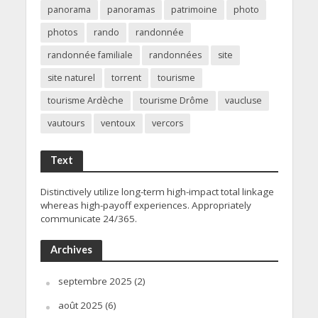
panorama
panoramas
patrimoine
photo
photos
rando
randonnée
randonnée familiale
randonnées
site
site naturel
torrent
tourisme
tourisme Ardèche
tourisme Drôme
vaucluse
vautours
ventoux
vercors
Text
Distinctively utilize long-term high-impact total linkage
whereas high-payoff experiences. Appropriately
communicate 24/365.
Archives
septembre 2025
(2)
août 2025
(6)