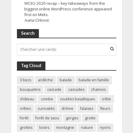
WCEU 2020 recap – key takeaways from the
biggest online WordPress conference appeared
first on Meks.
Ivana Cirkovic
Search
Tag Cloud
3 becs
ardêche
balade
balade en famille
bouquetins
cascade
cascades
chamois
château
combe
coulées basaltiques
crête
crêtes
curiosités
drôme
falaises
fleurs
forêt
forêt de saou
gorges
grotte
grottes
loisirs
montagne
nature
nyons