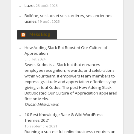
Luzet
23 août 2025
Bollène, ses lacs et ses carrières, ses anciennes
usines
19 août 2025
Meks Blog
How Adding Slack Bot Boosted Our Culture of
Appreciation
3 juillet 2024
Sweet Kudos is a Slack bot that enhances
employee recognition, rewards, and celebrations
within your team. It empowers team members to
express gratitude and appreciation effortlessly by
giving virtual Kudos. The post How Adding Slack
Bot Boosted Our Culture of Appreciation appeared
first on Meks.
Dusan Milovanovic
10 Best Knowledge Base & Wiki WordPress
Themes 2021
15 septembre 2021
Running a successful online business requires an