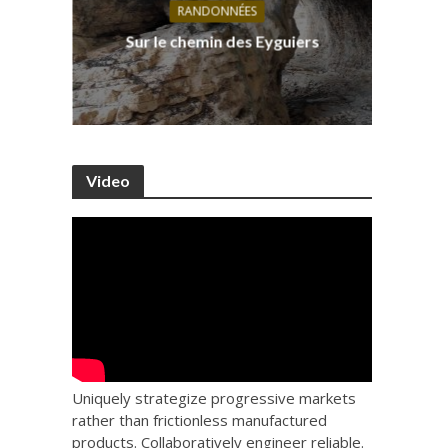
RANDONNÉES
s, ses
D
Sur le chemin des Eyguiers
Ca
Video
Uniquely strategize progressive markets
rather than frictionless manufactured
products. Collaboratively engineer reliable.