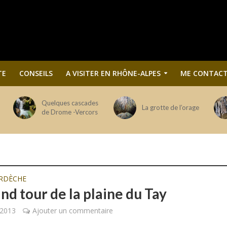
TE
CONSEILS
A VISITER EN RHÔNE-ALPES
ME CONTACT
Quelques cascades
La grotte de l’orage
de Drome -Vercors
RDÈCHE
nd tour de la plaine du Tay
 2013
Ajouter un commentaire