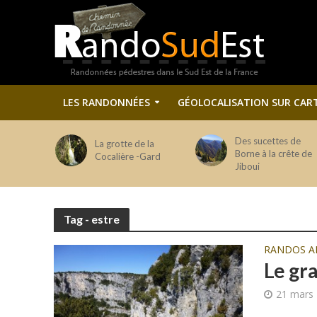
LES RANDONNÉES
GÉOLOCALISATION SUR CAR
Des sucettes de
La grotte de la
Borne à la crête de
Cocalière -Gard
Jiboui
Tag - estre
RANDOS A
Le gra
21 mars