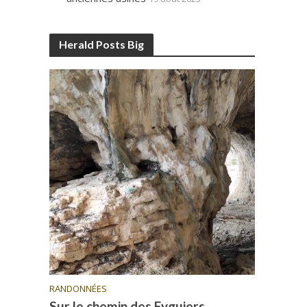
Herald Posts Big
RANDONNÉES
Sur le chemin des Eyguiers