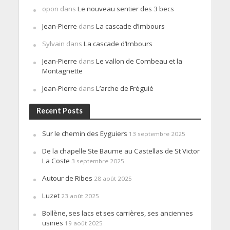
opon
dans
Le nouveau sentier des 3 becs
Jean-Pierre
dans
La cascade d’Imbours
Sylvain
dans
La cascade d’Imbours
Jean-Pierre
dans
Le vallon de Combeau et la
Montagnette
Jean-Pierre
dans
L’arche de Fréguié
Recent Posts
Sur le chemin des Eyguiers
13 septembre 2025
De la chapelle Ste Baume au Castellas de St Victor
La Coste
3 septembre 2025
Autour de Ribes
28 août 2025
Luzet
23 août 2025
Bollène, ses lacs et ses carrières, ses anciennes
usines
19 août 2025