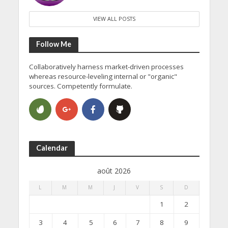
VIEW ALL POSTS
Follow Me
Collaboratively harness market-driven processes
whereas resource-leveling internal or "organic"
sources. Competently formulate.
Calendar
août 2026
L
M
M
J
V
S
D
1
2
3
4
5
6
7
8
9