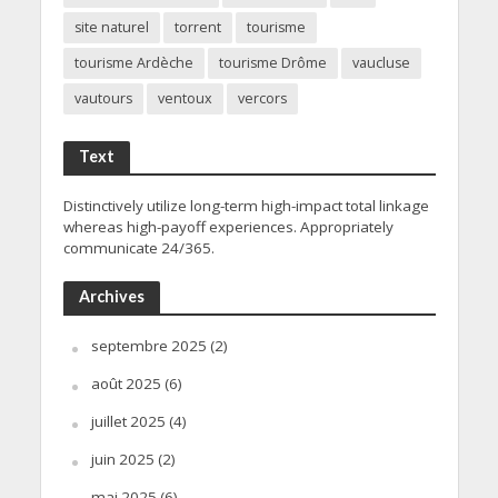
site naturel
torrent
tourisme
tourisme Ardèche
tourisme Drôme
vaucluse
vautours
ventoux
vercors
Text
Distinctively utilize long-term high-impact total linkage
whereas high-payoff experiences. Appropriately
communicate 24/365.
Archives
septembre 2025
(2)
août 2025
(6)
juillet 2025
(4)
juin 2025
(2)
mai 2025
(6)