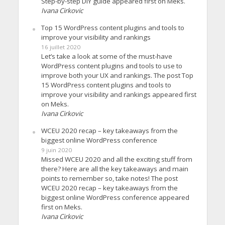
Step-by-step DIY guide appeared first on Meks.
Ivana Cirkovic
Top 15 WordPress content plugins and tools to
improve your visibility and rankings
16 juillet 2020
Let’s take a look at some of the must-have
WordPress content plugins and tools to use to
improve both your UX and rankings. The post Top
15 WordPress content plugins and tools to
improve your visibility and rankings appeared first
on Meks.
Ivana Cirkovic
WCEU 2020 recap – key takeaways from the
biggest online WordPress conference
9 juin 2020
Missed WCEU 2020 and all the exciting stuff from
there? Here are all the key takeaways and main
points to remember so, take notes! The post
WCEU 2020 recap – key takeaways from the
biggest online WordPress conference appeared
first on Meks.
Ivana Cirkovic