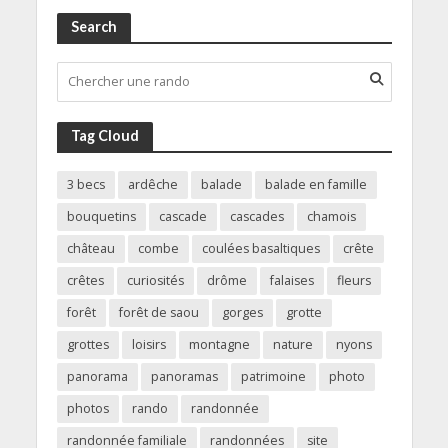
Search
Tag Cloud
3 becs
ardêche
balade
balade en famille
bouquetins
cascade
cascades
chamois
château
combe
coulées basaltiques
crête
crêtes
curiosités
drôme
falaises
fleurs
forêt
forêt de saou
gorges
grotte
grottes
loisirs
montagne
nature
nyons
panorama
panoramas
patrimoine
photo
photos
rando
randonnée
randonnée familiale
randonnées
site