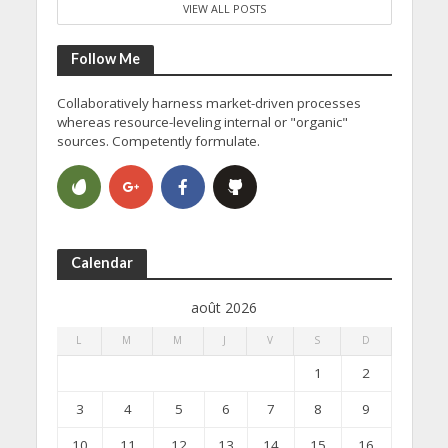
VIEW ALL POSTS
Follow Me
Collaboratively harness market-driven processes
whereas resource-leveling internal or "organic"
sources. Competently formulate.
Calendar
août 2026
L
M
M
J
V
S
D
1
2
3
4
5
6
7
8
9
10
11
12
13
14
15
16