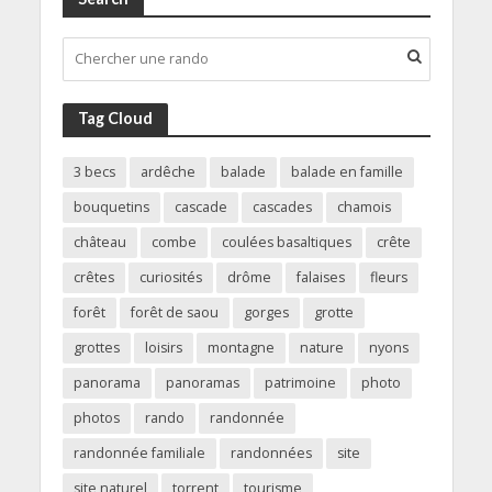
Tag Cloud
3 becs
ardêche
balade
balade en famille
bouquetins
cascade
cascades
chamois
château
combe
coulées basaltiques
crête
crêtes
curiosités
drôme
falaises
fleurs
forêt
forêt de saou
gorges
grotte
grottes
loisirs
montagne
nature
nyons
panorama
panoramas
patrimoine
photo
photos
rando
randonnée
randonnée familiale
randonnées
site
site naturel
torrent
tourisme