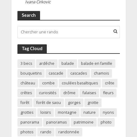
Ivana Cirkovic
Search
Tag Cloud
3 becs
ardêche
balade
balade en famille
bouquetins
cascade
cascades
chamois
château
combe
coulées basaltiques
crête
crêtes
curiosités
drôme
falaises
fleurs
forêt
forêt de saou
gorges
grotte
grottes
loisirs
montagne
nature
nyons
panorama
panoramas
patrimoine
photo
photos
rando
randonnée