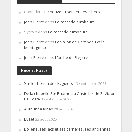
opon
dans
Le nouveau sentier des 3 becs
Jean-Pierre
dans
La cascade d’Imbours
Sylvain
dans
La cascade d’Imbours
Jean-Pierre
dans
Le vallon de Combeau et la
Montagnette
Jean-Pierre
dans
L’arche de Fréguié
Recent Posts
Sur le chemin des Eyguiers
13 septembre 2025
De la chapelle Ste Baume au Castellas de St Victor
La Coste
3 septembre 2025
Autour de Ribes
28 août 2025
Luzet
23 août 2025
Bollène, ses lacs et ses carrières, ses anciennes