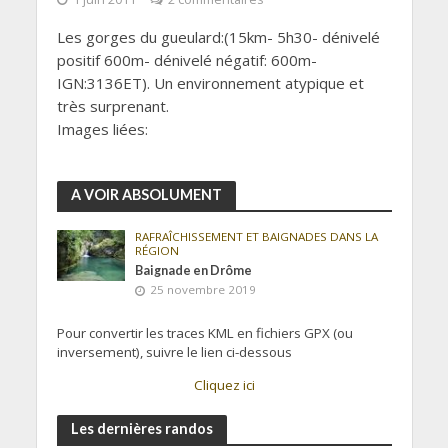
Les gorges du gueulard:(15km- 5h30- dénivelé
positif 600m- dénivelé négatif: 600m-
IGN:3136ET). Un environnement atypique et
très surprenant.
Images liées:
A VOIR ABSOLUMENT
RAFRAÎCHISSEMENT ET BAIGNADES DANS LA
RÉGION
Baignade en Drôme
25 novembre 2019
Pour convertir les traces KML en fichiers GPX (ou
inversement), suivre le lien ci-dessous
Cliquez ici
Les dernières randos