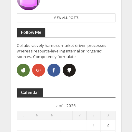
VIEW ALL POSTS
Follow Me
Collaboratively harness market-driven processes
whereas resource-leveling internal or "organic"
sources. Competently formulate.
Calendar
août 2026
L
M
M
J
V
S
D
1
2