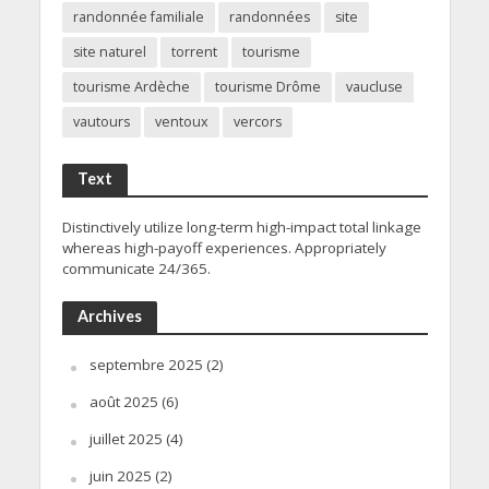
randonnée familiale
randonnées
site
site naturel
torrent
tourisme
tourisme Ardèche
tourisme Drôme
vaucluse
vautours
ventoux
vercors
Text
Distinctively utilize long-term high-impact total linkage
whereas high-payoff experiences. Appropriately
communicate 24/365.
Archives
septembre 2025
(2)
août 2025
(6)
juillet 2025
(4)
juin 2025
(2)