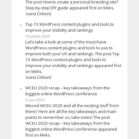
The post How to create a personal branding site?
Step-by-step DIY guide appeared first on Meks.
Ivana Cirkovic
Top 15 WordPress content plugins and tools to
improve your visibility and rankings
16 juillet 2020
Let’s take a look at some of the must-have
WordPress content plugins and tools to use to
improve both your UX and rankings. The post Top
15 WordPress content plugins and tools to
improve your visibility and rankings appeared first
on Meks.
Ivana Cirkovic
WCEU 2020 recap – key takeaways from the
biggest online WordPress conference
9 juin 2020
Missed WCEU 2020 and all the exciting stuff from
there? Here are all the key takeaways and main
points to remember so, take notes! The post
WCEU 2020 recap – key takeaways from the
biggest online WordPress conference appeared
first on Meks.