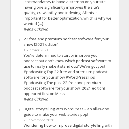
isn’t mandatory to have a sitemap on your site,
having one significantly improves the site’s
quality, crawlability and indexing. All this is
important for better optimization, which is why we
wanted […]
Ivana Cirkovic
22 free and premium podcast software for your
show [2021 edition]
18 janvier 2021
You’re determined to start or improve your
podcast but don’t know which podcast software to
use to really make it stand out? We’ve got you!
#podcasting Top 22 free and premium podcast
software for your show #WordPressTips
#podcasting The post 22 free and premium
podcast software for your show [2021 edition]
appeared first on Meks.
Ivana Cirkovic
Digital storytelling with WordPress – an all-in-one
guide to make your web stories pop!
23 novembre 2020
Wondering how to improve digital storytelling with