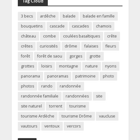
Tag Cloud
3 becs
ardêche
balade
balade en famille
bouquetins
cascade
cascades
chamois
château
combe
coulées basaltiques
crête
crêtes
curiosités
drôme
falaises
fleurs
forêt
forêt de saou
gorges
grotte
grottes
loisirs
montagne
nature
nyons
panorama
panoramas
patrimoine
photo
photos
rando
randonnée
randonnée familiale
randonnées
site
site naturel
torrent
tourisme
tourisme Ardèche
tourisme Drôme
vaucluse
vautours
ventoux
vercors