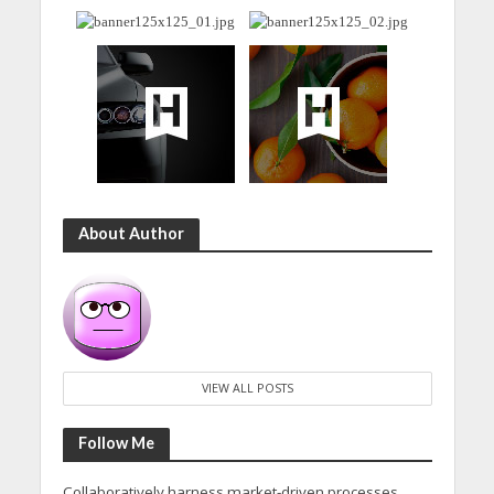
About Author
VIEW ALL POSTS
Follow Me
Collaboratively harness market-driven processes