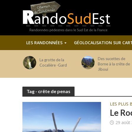
LES RANDONNÉES
GÉOLOCALISATION SUR CAR
Des sucettes de
La grotte de la
Borne à la crête de
Cocalière -Gard
Jiboui
Tag - crête de penas
LES PLUS 
Le Ro
29 août