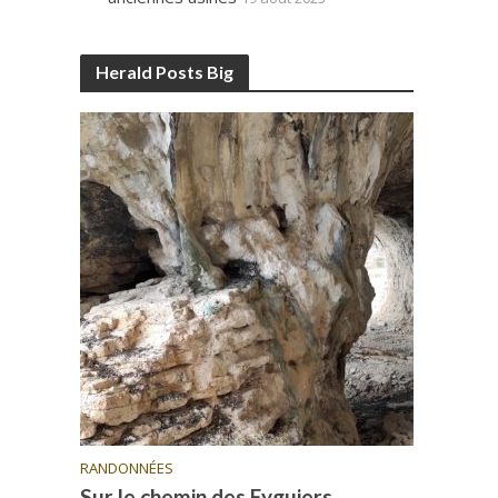
Herald Posts Big
RANDONNÉES
Sur le chemin des Eyguiers