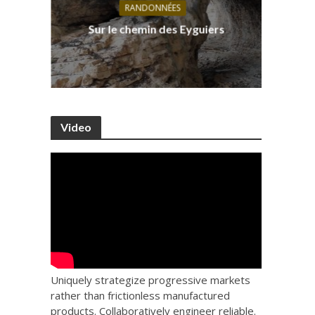
RANDONNÉES
s, ses
D
Sur le chemin des Eyguiers
Ca
Video
Uniquely strategize progressive markets
rather than frictionless manufactured
products. Collaboratively engineer reliable.