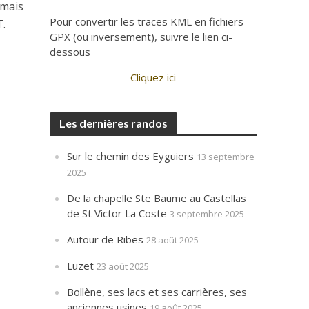
 mais
Pour convertir les traces KML en fichiers
T.
GPX (ou inversement), suivre le lien ci-
dessous
Cliquez ici
Les dernières randos
Sur le chemin des Eyguiers
13 septembre
2025
De la chapelle Ste Baume au Castellas
de St Victor La Coste
3 septembre 2025
Autour de Ribes
28 août 2025
Luzet
23 août 2025
Bollène, ses lacs et ses carrières, ses
anciennes usines
19 août 2025