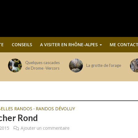
TE
CONSEILS
A VISITER EN RHÔNE-ALPES
ME CONTACT
Quelques cascades
La grotte de l’orage
de Drome -Vercors
BELLES RANDOS
RANDOS DÉVOLUY
•
cher Rond
 2015
Ajouter un commentaire